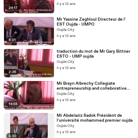
il y a 12 ans
24:17
Mr Yassine Zeghloul Directeur de l'
EST Oujda - UMPO
Oujda City
il y a 12 ans
8:01
traduction du mot de Mr Gary Bittner
ESTO - UMP oujda
Oujda City
il y a 12 ans
2:36
Mr Brayn Albrechy Collegiate
entrepreneurship and colleborative
strategies ESTO - UMP oujda
Oujda City
il y a 12 ans
14:55
Mr Abdelaziz Sadok Président de
l'univérsité mohammed premier oujda
Oujda City
il y a 12 ans
5:30