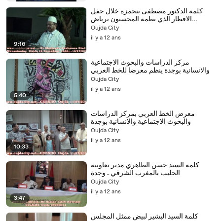
كلمة الدكتور مصطفى بنحمزة خلال حفل
الافطار الذي نظمه المحسنون برياض
المسنين بوجدة رمضان 1435
Oujda City
il y a 12 ans
9:16
مركز الدراسات والبحوث الاجتماعية
والانسانية بوجدة ينظم معرضا للخط العربي
Oujda City
il y a 12 ans
5:40
معرض الخط العربي بمركز الدراسات
والبحوث الاجتماعية والانسانية بوجدة
Oujda City
il y a 12 ans
10:33
كلمة السيد حسن الطاهري مدير تعاونية
الحليب بالمغرب الشرقي ـ وجدة
Oujda City
il y a 12 ans
3:47
كلمة السيد البشير لبيض ممثل المجلس