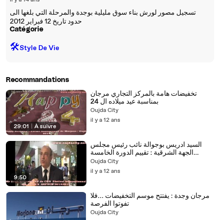
il y a 14 ans
تسجيل مصور لورش بناء سوق مليلية بوجدة والمرحلة التي بلغها الى
حدود تاريخ 12 فبراير 2012
Catégorie
🛠️
Style De Vie
Recommandations
تخفيضات هامة بالمركز التجاري مرجان
بمناسبة عيد ميلاده ال 24
Oujda City
il y a 12 ans
29:01
|
À suivre
السيد ادريس بوجوالة نائب رئيس مجلس
الجهة الشرقية : تقييم الدورة الخامسة
لبمعرض التمور بارفود
Oujda City
il y a 12 ans
9:50
مرجان وجدة : يفتتح موسم التخفيضات ...فلا
تفوتوا الفرصة
Oujda City