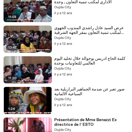
الاداري لمكتب تنمية التعاون ـ وجدة
Oujda City
il y a 12 ans
11:58
عرض السيد عادل راشدي المندوب الجهوي
لمكتب تنمية التعاون بمقر الجهة الشرقية
بوجدة
Oujda City
il y a 12 ans
13:47
كلمة الحاج ادريس بوجوالة خلال تخليد اليوم
العالمي للتعاونيات بوجدة
Oujda City
il y a 12 ans
11:20
صور تعبر عن صدمة الجماهير البرازيلية بعد
السباعية الالمانية
Oujda City
il y a 12 ans
1:24
Présentation de Mme Benazzi Ex
directrice de l' ESTO
Oujda City