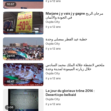
il y a 12 ans
10:57
Marjane j y vais j y gagne مرجان الربح
في الجودة والاثمان
Oujda City
il y a 12 ans
8:46
خطبة عيد الفطر بمصلى وجدة
Oujda City
il y a 12 ans
25:08
ملخص لانشطة جلالة الملك محمد السادس
خلال زيارته الميمونة لمدينة وجدة
Oujda City
il y a 12 ans
16:47
Le jour du glorieux trône 2014 :
Deserticpo belkaid
Oujda City
il y a 12 ans
3:06