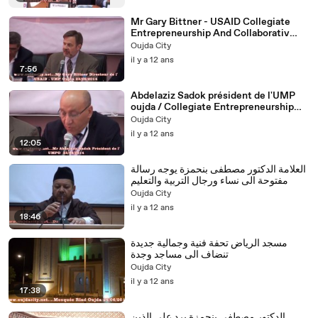
Mr Gary Bittner - USAID Collegiate
Entrepreneurship And Collaborativ
Strategies UMPO
Oujda City
il y a 12 ans
7:56
Abdelaziz Sadok président de l'UMP
oujda / Collegiate Entrepreneurship
and Collaborative strategies
Oujda City
il y a 12 ans
12:05
العلامة الدكتور مصطفى بنحمزة يوجه رسالة
مفتوحة الى نساء ورجال التربية والتعليم
Oujda City
il y a 12 ans
18:46
مسجد الرياض تحفة فنية وجمالية جديدة
تنضاف الى مساجد وجدة
Oujda City
il y a 12 ans
17:38
الدكتور مصطفى بنحمزة يرد على الذين