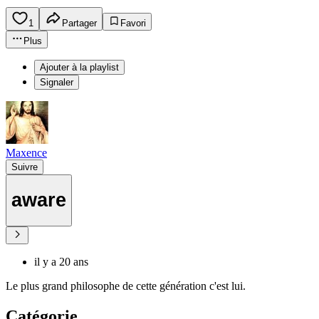
1
Partager
Favori
Plus
Ajouter à la playlist
Signaler
Maxence
Suivre
aware
il y a 20 ans
Le plus grand philosophe de cette génération c'est lui.
Catégorie