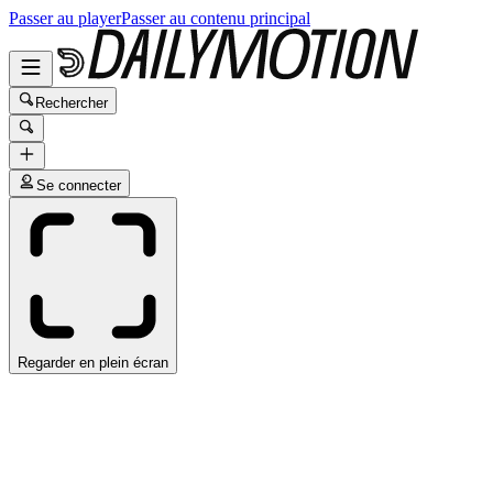
Passer au player
Passer au contenu principal
Rechercher
Se connecter
Regarder en plein écran