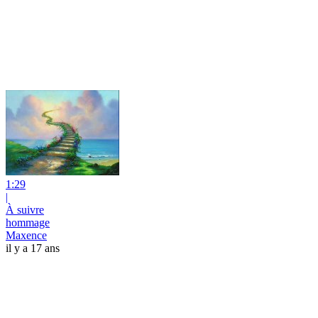
1:29
|
À suivre
hommage
Maxence
il y a 17 ans