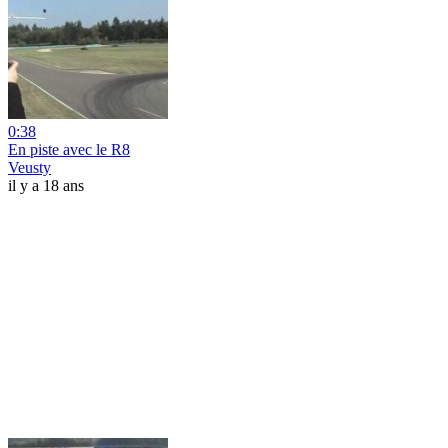
0:38
En piste avec le R8
Veusty
il y a 18 ans