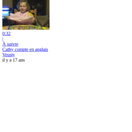
0:32
|
À suivre
Cathy compte en anglais
Veusty
il y a 17 ans