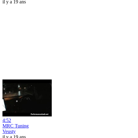
il y a 19 ans
4:52
MRC Tuning
Veusty
il y a 19 ans