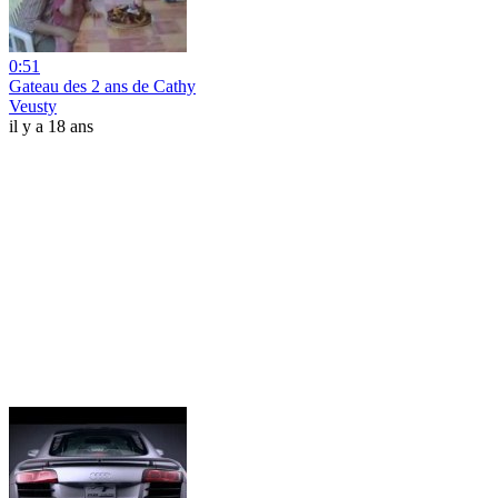
0:51
Gateau des 2 ans de Cathy
Veusty
il y a 18 ans