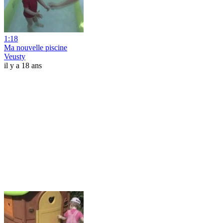
1:18
Ma nouvelle piscine
Veusty
il y a 18 ans