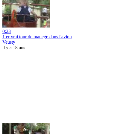
0:23
1 er vrai tour de manege dans l'avion
Veusty
il y a 18 ans