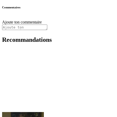
Commentaires
Ajoute ton commentaire
Recommandations