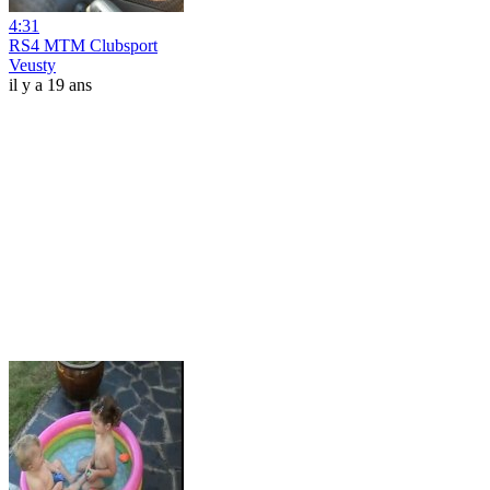
4:31
RS4 MTM Clubsport
Veusty
il y a 19 ans