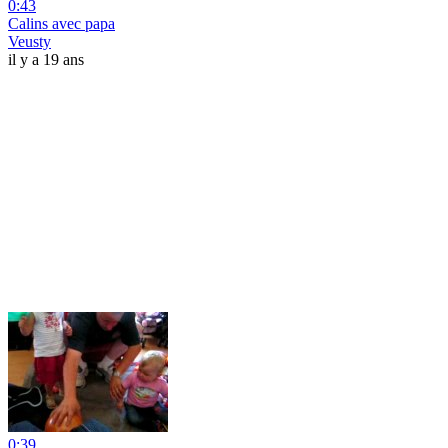
0:43
Calins avec papa
Veusty
il y a 19 ans
0:39