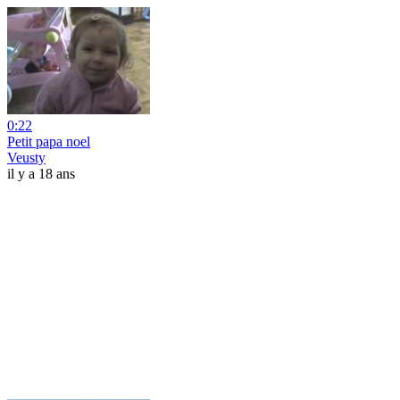
0:22
Petit papa noel
Veusty
il y a 18 ans