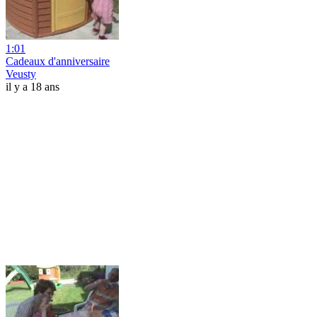
1:01
Cadeaux d'anniversaire
Veusty
il y a 18 ans