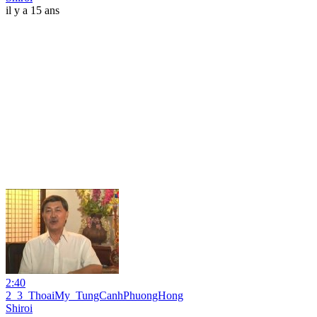
il y a 15 ans
2:40
2_3_ThoaiMy_TungCanhPhuongHong
Shiroi