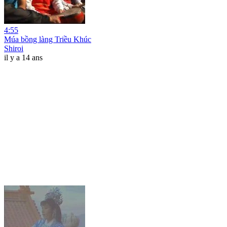
4:55
Múa bồng làng Triều Khúc
Shiroi
il y a 14 ans