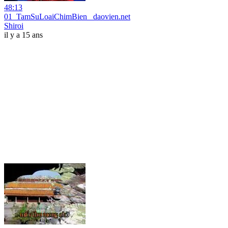
48:13
01_TamSuLoaiChimBien_ daovien.net
Shiroi
il y a 15 ans