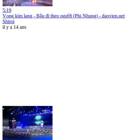
5:19
Vọng kim lang - Bậu đi theo người (Phi Nhung) - daovien.net
Shiroi
il y a 14 ans