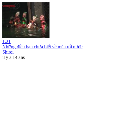
1:21
Những điều bạn chưa biết về múa rối nước
Shiroi
il y a 14 ans