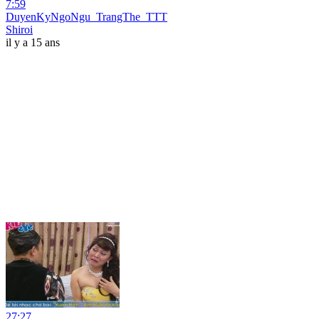
7:59
DuyenKyNgoNgu_TrangThe_TTT
Shiroi
il y a 15 ans
27:27