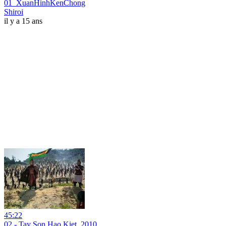
01_XuanHinhKenChong
Shiroi
il y a 15 ans
45:22
02 - Tay Son Hao Kiet_2010