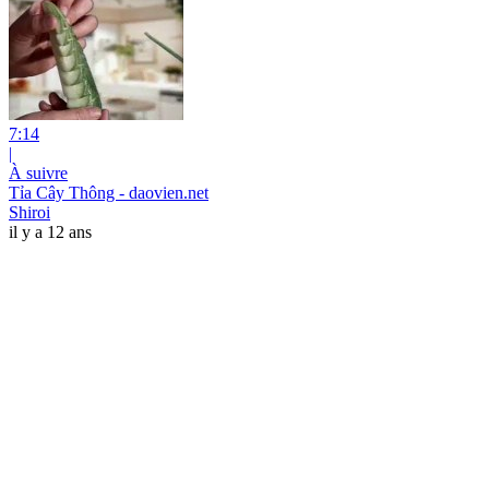
7:14
|
À suivre
Tỉa Cây Thông - daovien.net
Shiroi
il y a 12 ans