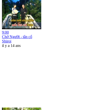
9:00
Chờ Người - tân cổ
Shiroi
il y a 14 ans