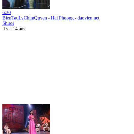
6:30
BienTauLyChimQuyen - Hai Phuong - daovien.net
Shiroi
il y a 14 ans