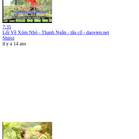
7:35
Lối Về Xóm Nhỏ - Thanh Ngân - tân cổ - daovien.net
Shiroi
il y a 14 ans