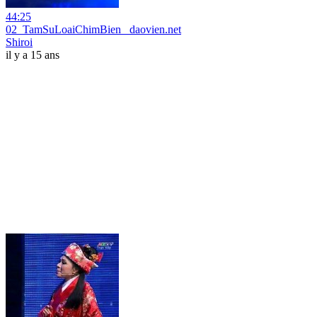
44:25
02_TamSuLoaiChimBien_ daovien.net
Shiroi
il y a 15 ans