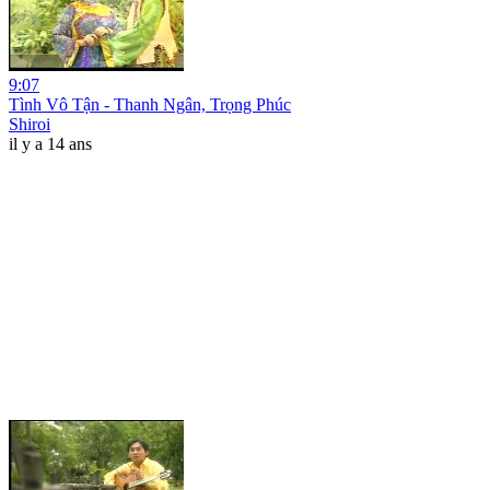
9:07
Tình Vô Tận - Thanh Ngân, Trọng Phúc
Shiroi
il y a 14 ans