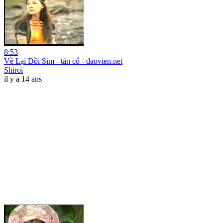
8:53
Về Lại Đồi Sim - tân cổ - daovien.net
Shiroi
il y a 14 ans