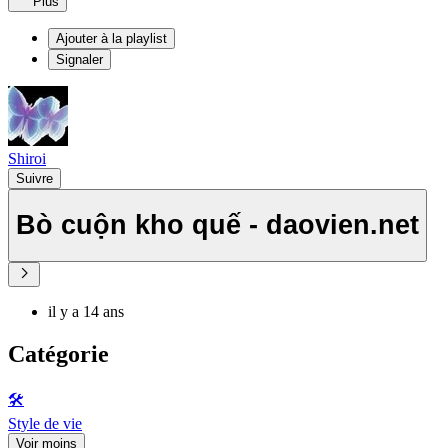
Plus
Ajouter à la playlist
Signaler
Shiroi
Suivre
Bò cuộn kho quế - daovien.net
il y a 14 ans
Catégorie
🛠️
Style de vie
Voir moins