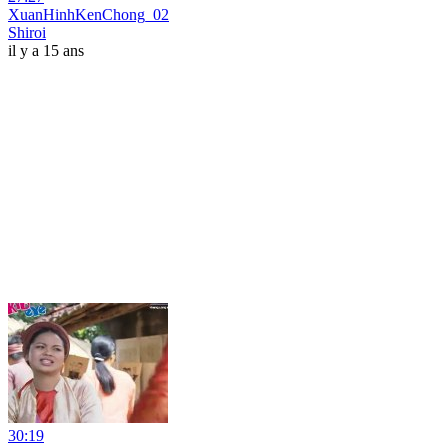
XuanHinhKenChong_02
Shiroi
il y a 15 ans
30:19