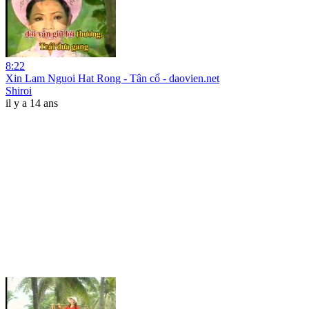
8:22
Xin Lam Nguoi Hat Rong - Tân cổ - daovien.net
Shiroi
il y a 14 ans