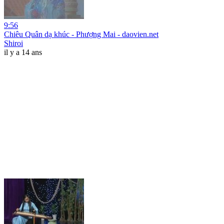
9:56
Chiêu Quân dạ khúc - Phượng Mai - daovien.net
Shiroi
il y a 14 ans