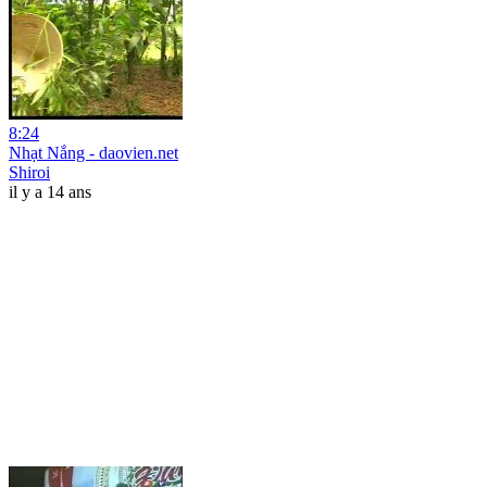
8:24
Nhạt Nắng - daovien.net
Shiroi
il y a 14 ans