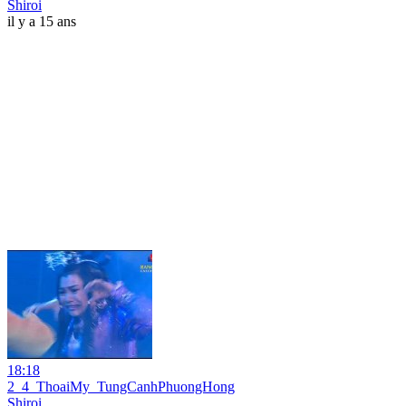
Shiroi
il y a 15 ans
18:18
2_4_ThoaiMy_TungCanhPhuongHong
Shiroi