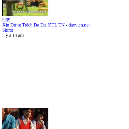
9:09
Xin Đừng Trách Đa Đa_KTL,TN - daovien.net
Shiroi
il y a 14 ans