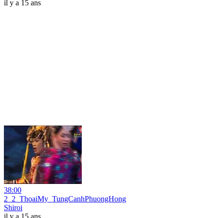
il y a 15 ans
38:00
2_2_ThoaiMy_TungCanhPhuongHong
Shiroi
il y a 15 ans