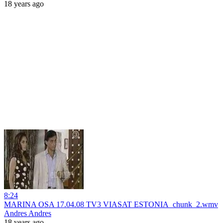
18 years ago
8:24
MARINA OSA 17.04.08 TV3 VIASAT ESTONIA_chunk_2.wmv
Andres Andres
18 years ago