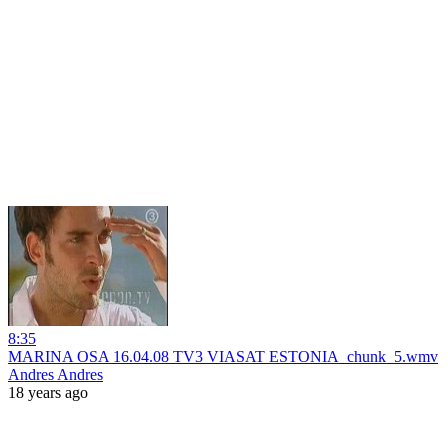
8:35
MARINA OSA 16.04.08 TV3 VIASAT ESTONIA_chunk_5.wmv
Andres Andres
18 years ago