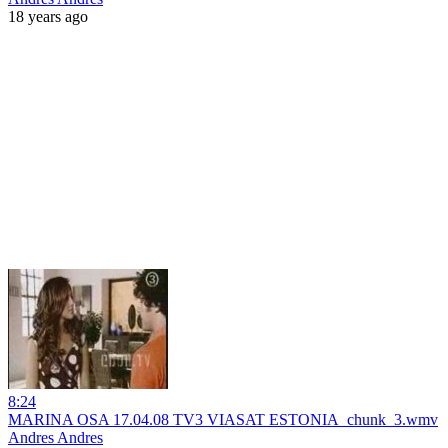
18 years ago
8:24
MARINA OSA 17.04.08 TV3 VIASAT ESTONIA_chunk_3.wmv
Andres Andres