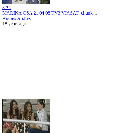
8:25
MARINA OSA 21.04.08 TV3 VIASAT_chunk_1
Andres Andres
18 years ago