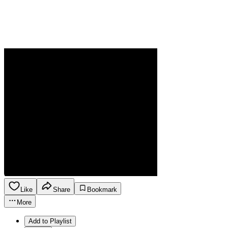
Like
Share
Bookmark
More
Add to Playlist