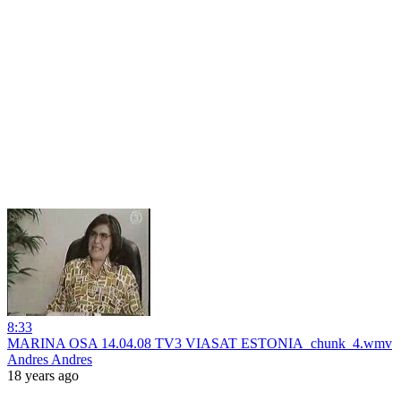
8:33
MARINA OSA 14.04.08 TV3 VIASAT ESTONIA_chunk_4.wmv
Andres Andres
18 years ago