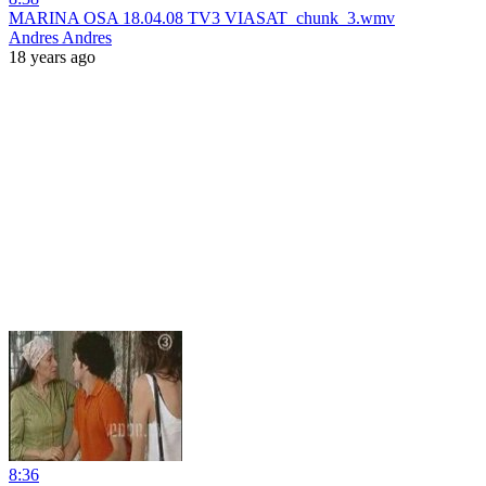
MARINA OSA 18.04.08 TV3 VIASAT_chunk_3.wmv
Andres Andres
18 years ago
8:36