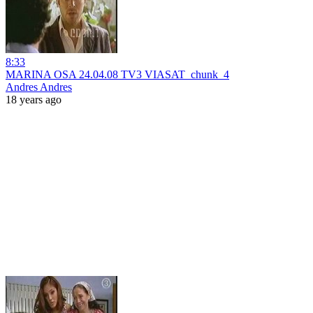
8:33
MARINA OSA 24.04.08 TV3 VIASAT_chunk_4
Andres Andres
18 years ago