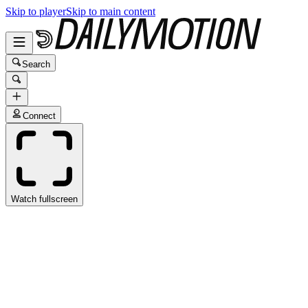
Skip to player
Skip to main content
Search
Connect
Watch fullscreen