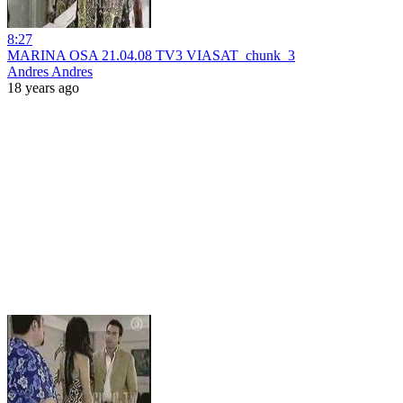
8:27
MARINA OSA 21.04.08 TV3 VIASAT_chunk_3
Andres Andres
18 years ago