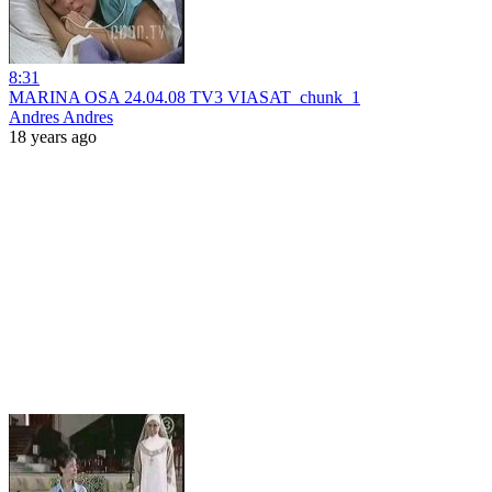
8:31
MARINA OSA 24.04.08 TV3 VIASAT_chunk_1
Andres Andres
18 years ago