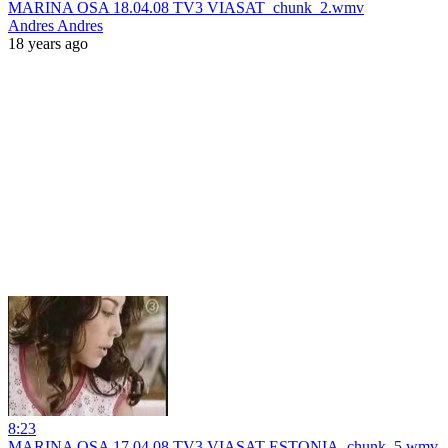
MARINA OSA 18.04.08 TV3 VIASAT_chunk_2.wmv
Andres Andres
18 years ago
8:23
MARINA OSA 17.04.08 TV3 VIASAT ESTONIA_chunk_5.wmv