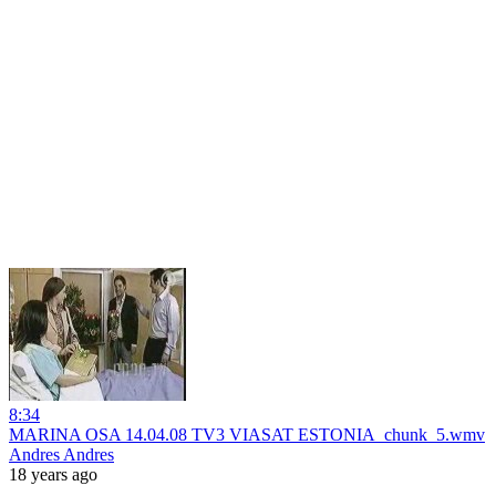
8:34
MARINA OSA 14.04.08 TV3 VIASAT ESTONIA_chunk_5.wmv
Andres Andres
18 years ago