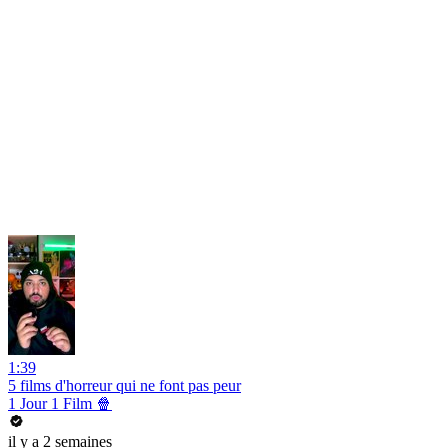
1:39
5 films d'horreur qui ne font pas peur
1 Jour 1 Film 🍿
il y a 2 semaines