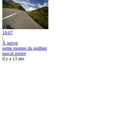
18:07
|
À suivre
petite montee du galibier
pascal perree
il y a 13 ans