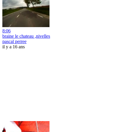
8:06
braine le chateau ,nivelles
pascal perree
il y a 16 ans