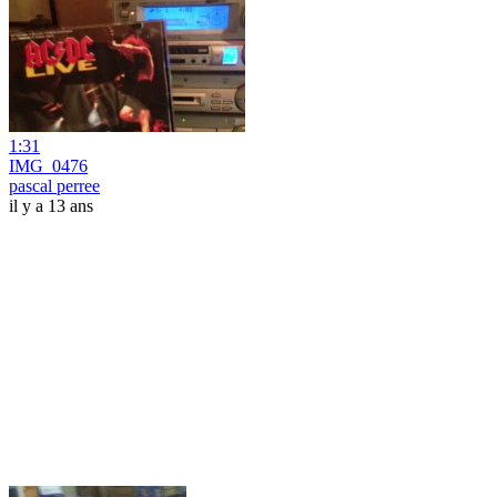
1:31
IMG_0476
pascal perree
il y a 13 ans