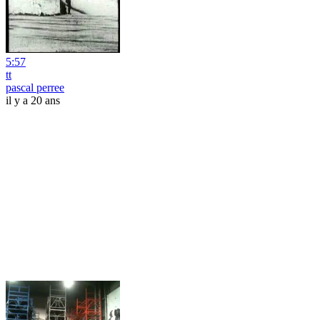
5:57
tt
pascal perree
il y a 20 ans