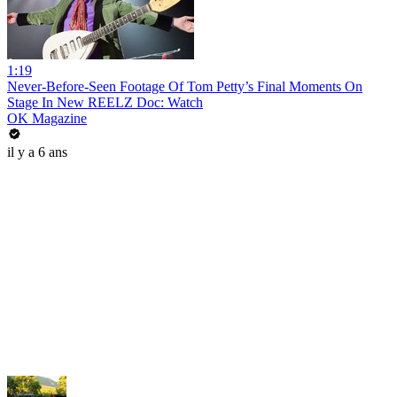
1:19
Never-Before-Seen Footage Of Tom Petty’s Final Moments On
Stage In New REELZ Doc: Watch
OK Magazine
il y a 6 ans