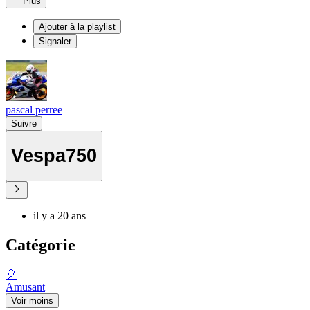
Plus
Ajouter à la playlist
Signaler
pascal perree
Suivre
Vespa750
il y a 20 ans
Catégorie
🎈
Amusant
Voir moins