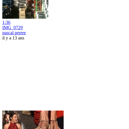
1:36
IMG_0729
pascal perree
il y a 13 ans