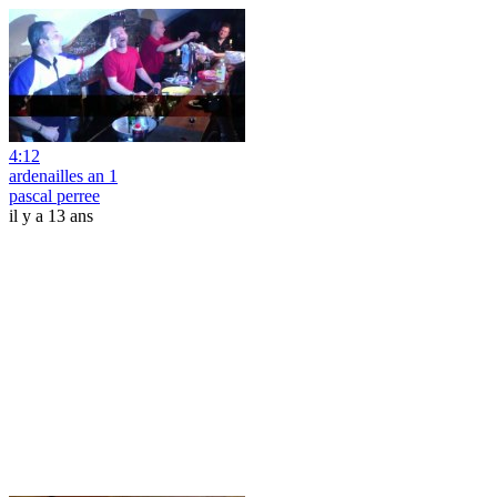
4:12
ardenailles an 1
pascal perree
il y a 13 ans