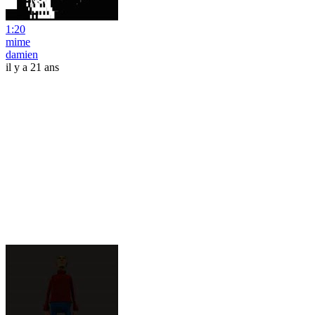
1:20
mime
damien
il y a 21 ans