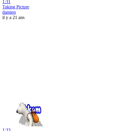
1:31
Taking Picture
damien
il y a 21 ans
1:33