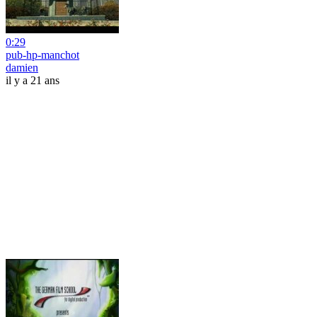
0:29
pub-hp-manchot
damien
il y a 21 ans