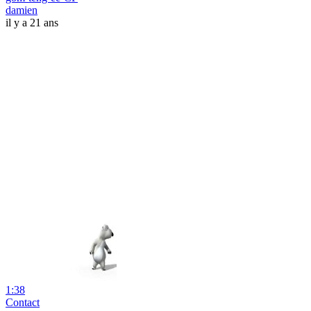
damien
il y a 21 ans
1:38
Contact