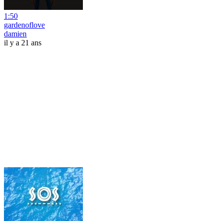
1:50
gardenoflove
damien
il y a 21 ans