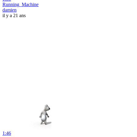
Running_Machine
damien
il y a 21 ans
1:46