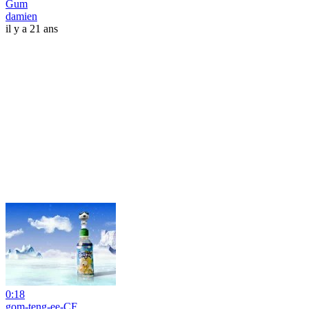
Gum
damien
il y a 21 ans
0:18
gom-teng-ee-CF