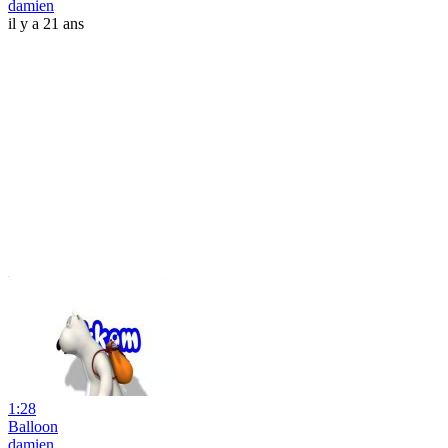
damien
il y a 21 ans
1:28
Balloon
damien