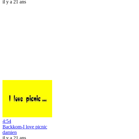
il y a 21 ans
4:54
Backkom-I love picnic
damien
il y a 21 ans