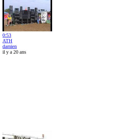
0:53
ATH
damien
il y a 20 ans