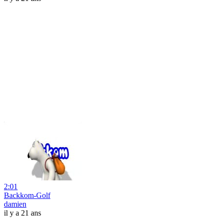
2:01
Backkom-Golf
damien
il y a 21 ans