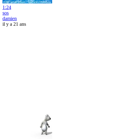
1:24
sos
damien
il y a 21 ans