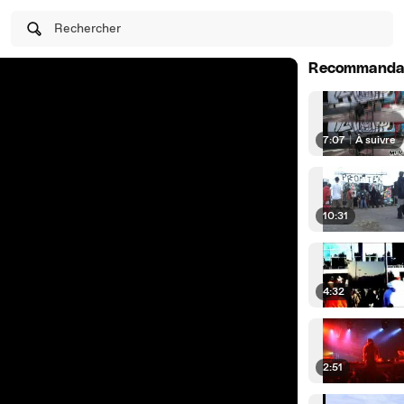
Rechercher
Recommanda
7:07
|
À suivre
10:31
4:32
2:51