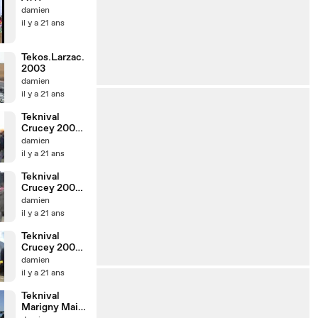
damien
il y a 21 ans
Tekos.Larzac.
2003
damien
il y a 21 ans
Teknival
Crucey 2005
Les Acolytes
damien
il y a 21 ans
Teknival
Crucey 2005
Les acharnés
damien
il y a 21 ans
Teknival
Crucey 2005
Ekofaz
damien
il y a 21 ans
Teknival
Marigny Mai