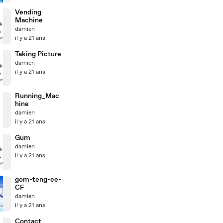
Vending
Machine
damien
il y a 21 ans
Taking Picture
damien
il y a 21 ans
Running_Mac
hine
damien
il y a 21 ans
Gum
damien
il y a 21 ans
gom-teng-ee-
CF
damien
il y a 21 ans
Contact