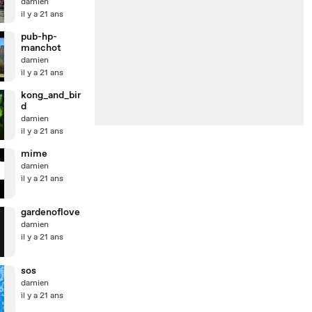
2005
damien
Teknomad
il y a 21 ans
pub-hp-
manchot
damien
il y a 21 ans
kong_and_bir
d
damien
il y a 21 ans
mime
damien
il y a 21 ans
gardenoflove
damien
il y a 21 ans
sos
damien
il y a 21 ans