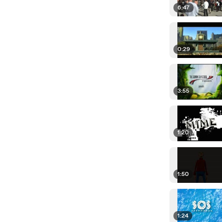
6:47
0:29
3:55
1:20
1:50
1:24