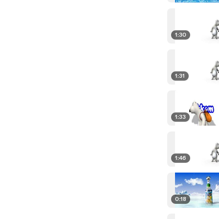
1:30
1:31
1:33
1:46
0:18