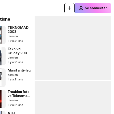
Se connecter
tions
TEKNOMAD
2003
damien
il y a 21 ans
Teknival
Crucey 2005
Prohitek
damien
il y a 21 ans
Manif anti-lsq
damien
il y a 21 ans
Troubles fete
vs Teknomad-
2003
damien
il y a 21 ans
ATH