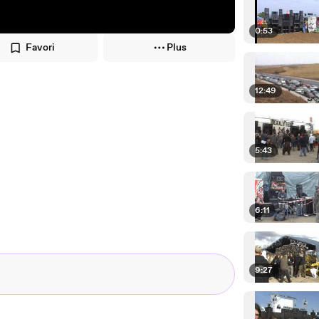
0:53
Favori
Plus
12:49
5:43
6:11
9:27