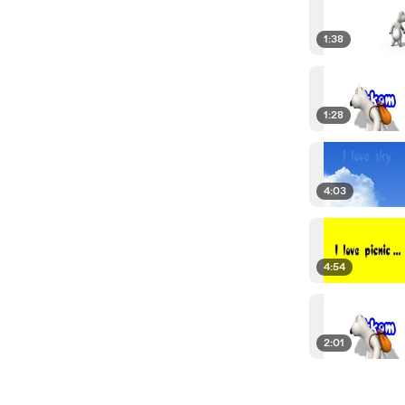
1:38
1:28
4:03
4:54
2:01