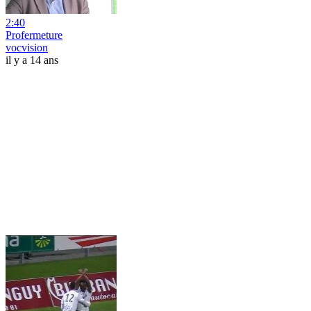
2:40
Profermeture
vocvision
il y a 14 ans