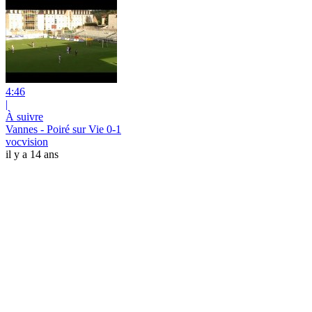
4:46
|
À suivre
Vannes - Poiré sur Vie 0-1
vocvision
il y a 14 ans