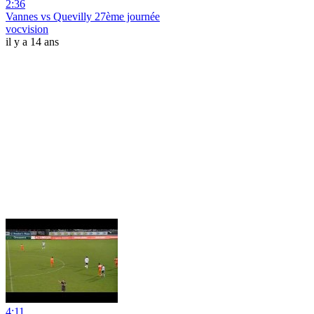
2:36
Vannes vs Quevilly 27ème journée
vocvision
il y a 14 ans
4:11