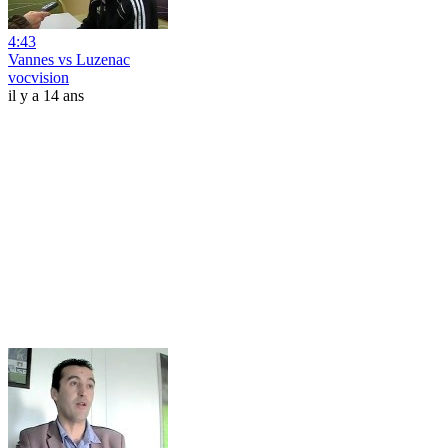
4:43
Vannes vs Luzenac
vocvision
il y a 14 ans