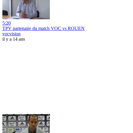
5:20
TPV partenaire du match VOC vs ROUEN
vocvision
il y a 14 ans