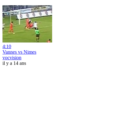
4:10
Vannes vs Nimes
vocvision
il y a 14 ans