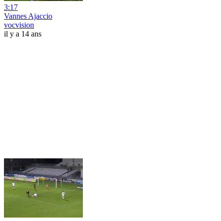
3:17
Vannes Ajaccio
vocvision
il y a 14 ans