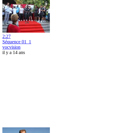
2:27
Séquence 01_1
vocvision
il y a 14 ans