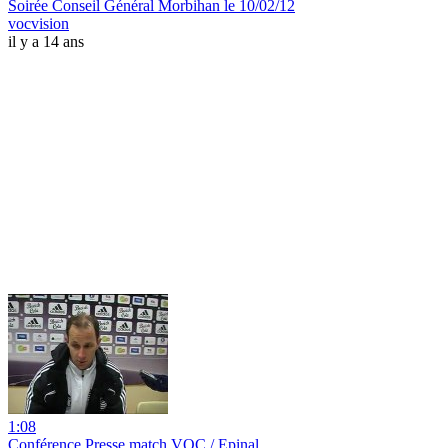
Soirée Conseil Général Morbihan le 10/02/12
vocvision
il y a 14 ans
1:08
Conférence Presse match VOC / Epinal