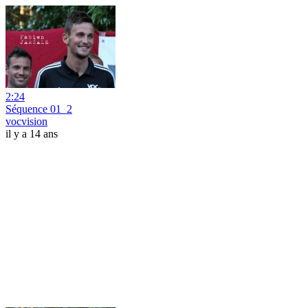
2:24
Séquence 01_2
vocvision
il y a 14 ans