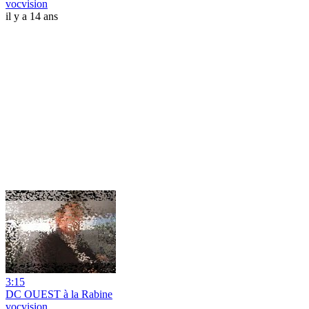
vocvision
il y a 14 ans
3:15
DC OUEST à la Rabine
vocvision