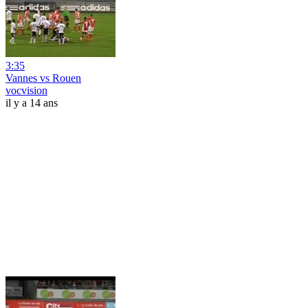
3:35
Vannes vs Rouen
vocvision
il y a 14 ans