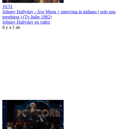
10:51
Johnny Hallyday - Ave Maria + intervista in italiano ( solo una
preghiera ) (Tv Italie 1982)
Johnny Hallyday en video
il y a 1 an