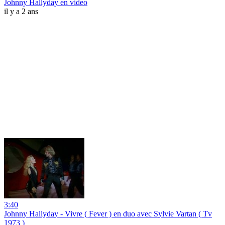
Johnny Hallyday en video
il y a 2 ans
3:40
Johnny Hallyday - Vivre ( Fever ) en duo avec Sylvie Vartan ( Tv
1973 )