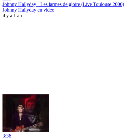
Johnny Hallyday - Les larmes de gloire (Live Toulouse 2000)
Johnny Hallyday en video
il y a 1 an
3:36