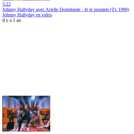
5:22
Johnny Hallyday avec Arielle Domsbasle - Je te promets (Tv 1990)
Johnny Hallyday en video
il y a 1 an