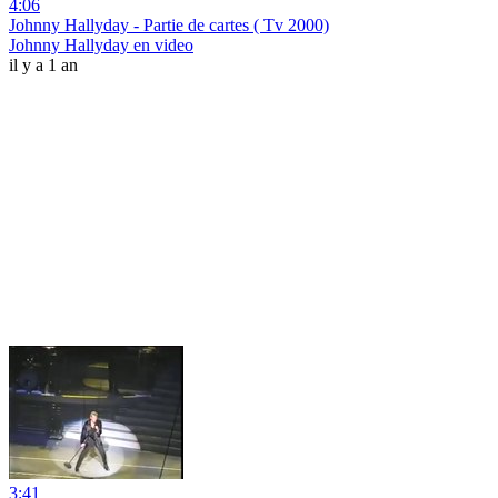
4:06
Johnny Hallyday - Partie de cartes ( Tv 2000)
Johnny Hallyday en video
il y a 1 an
3:41