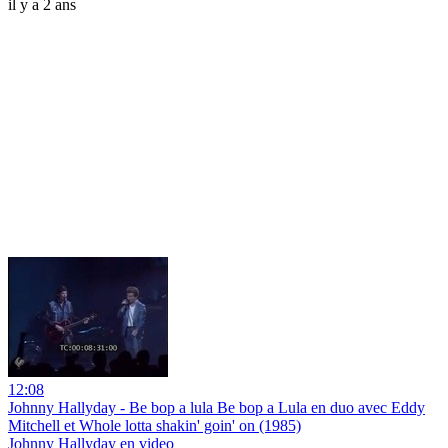
il y a 2 ans
12:08
Johnny Hallyday - Be bop a lula Be bop a Lula en duo avec Eddy
Mitchell et Whole lotta shakin' goin' on (1985)
Johnny Hallyday en video