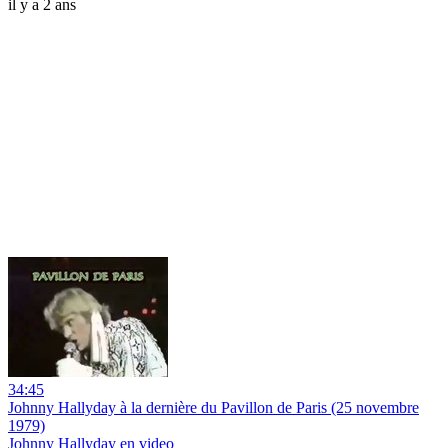
il y a 2 ans
34:45
Johnny Hallyday à la dernière du Pavillon de Paris (25 novembre
1979)
Johnny Hallyday en video