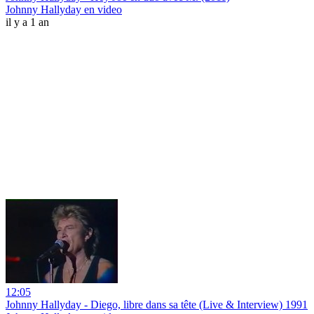
Johnny Hallyday en video
il y a 1 an
12:05
Johnny Hallyday - Diego, libre dans sa tête (Live & Interview) 1991