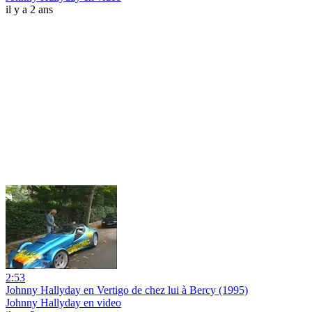
il y a 2 ans
2:53
Johnny Hallyday en Vertigo de chez lui à Bercy (1995)
Johnny Hallyday en video