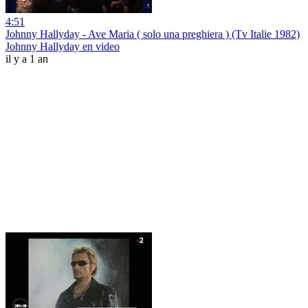
4:51
Johnny Hallyday - Ave Maria ( solo una preghiera ) (Tv Italie 1982)
Johnny Hallyday en video
il y a 1 an