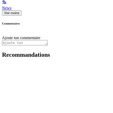
🗞
News
Voir moins
Commentaires
Ajoute ton commentaire
Recommandations