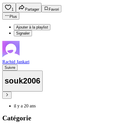
1
Partager
Favori
Plus
Ajouter à la playlist
Signaler
Rachid Jankari
Suivre
souk2006
il y a 20 ans
Catégorie