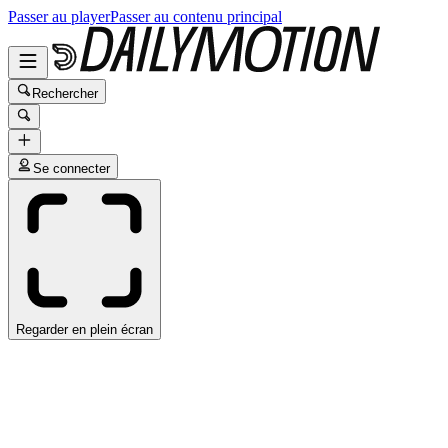
Passer au player
Passer au contenu principal
Rechercher
Se connecter
Regarder en plein écran