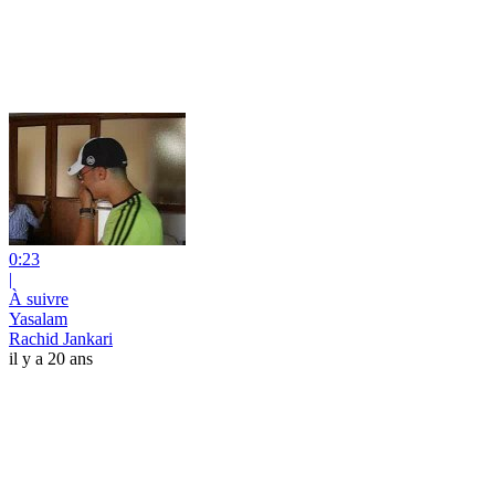
0:23
|
À suivre
Yasalam
Rachid Jankari
il y a 20 ans