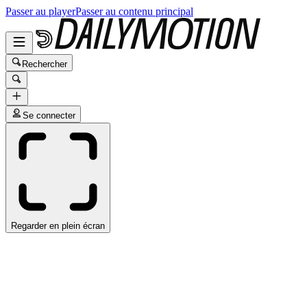
Passer au player
Passer au contenu principal
Rechercher
Se connecter
Regarder en plein écran