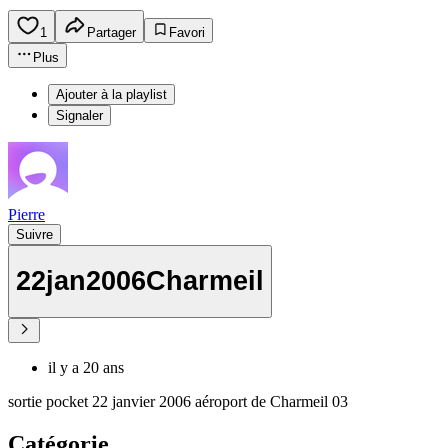
1
Partager
Favori
Plus
Ajouter à la playlist
Signaler
Pierre
Suivre
22jan2006Charmeil
il y a 20 ans
sortie pocket 22 janvier 2006 aéroport de Charmeil 03
Catégorie