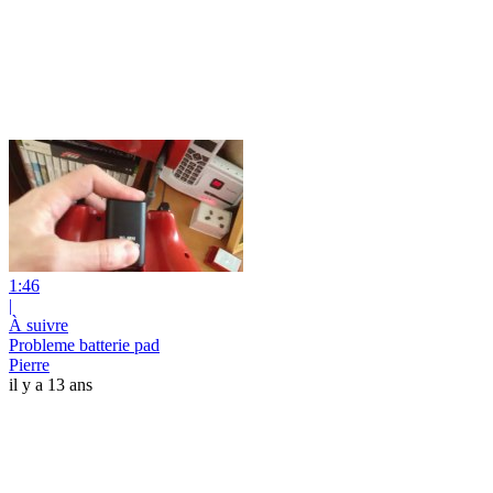
1:46
|
À suivre
Probleme batterie pad
Pierre
il y a 13 ans