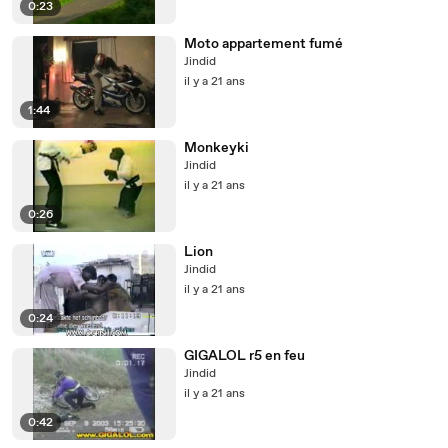
0:23
Moto appartement fumé
Jindid
il y a 21 ans
1:44
Monkeyki
Jindid
il y a 21 ans
0:26
Lion
Jindid
il y a 21 ans
0:24
GIGALOL r5 en feu
Jindid
il y a 21 ans
0:42