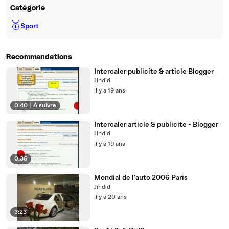
Catégorie
🥇
Sport
Recommandations
Intercaler publicite & article Blogger
Jindid
il y a 19 ans
0:40
|
À suivre
Intercaler article & publicite - Blogger
Jindid
il y a 19 ans
0:35
Mondial de l'auto 2006 Paris
Jindid
il y a 20 ans
3:23