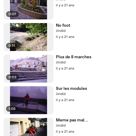
il y a 21 ans
0:07
No foot
Jindid
il y a 21 ans
0:11
Plus de 8 marches
Jindid
il y a 21 ans
0:03
Sur les modules
Jindid
il y a 21 ans
1:05
Meme pas mal...
Jindid
il y a 21 ans