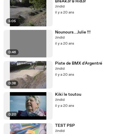
BreAk3r & Rid3r
Jindid
il y a 20 ans
5:05
Nounours...Julie !!!
Jindid
il y a 20 ans
0:46
Piste de BMX d'Argentré
Jindid
il y a 20 ans
0:38
Kiki le toutou
Jindid
il y a 20 ans
0:20
TEST PSP
Jindid