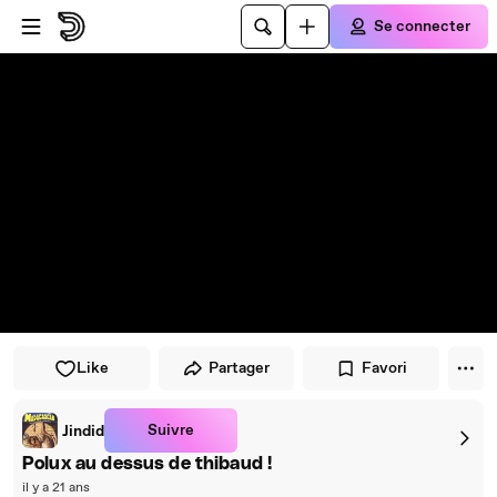
Passer au player
Passer au contenu principal
Se connecter
Like
Partager
Favori
Suivre
Jindid
Polux au dessus de thibaud !
il y a 21 ans