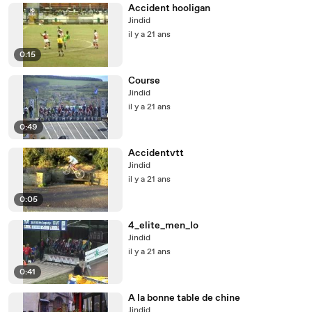
Accident hooligan
Jindid
il y a 21 ans
0:15
Course
Jindid
il y a 21 ans
0:49
Accidentvtt
Jindid
il y a 21 ans
0:05
4_elite_men_lo
Jindid
il y a 21 ans
0:41
A la bonne table de chine
Jindid