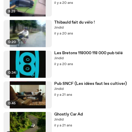
il y a 20 ans
8:25
Thibauld fait du vélo !
Jindid
il y a 20 ans
0:20
Les Bretons 118000 118 000 pub télé
Jindid
il y a 20 ans
0:34
Pub SNCF (Les idées faut les cultiver)
Jindid
il y a 21 ans
0:45
Ghostly Car Ad
Jindid
il y a 21 ans