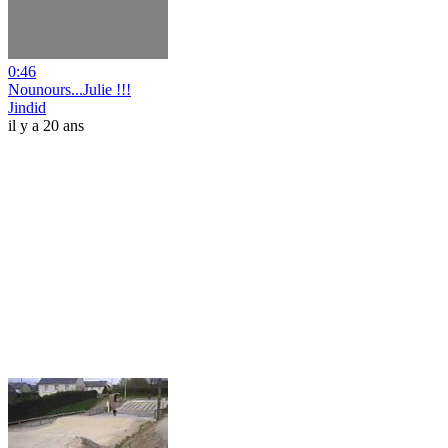
0:46
Nounours...Julie !!!
Jindid
il y a 20 ans