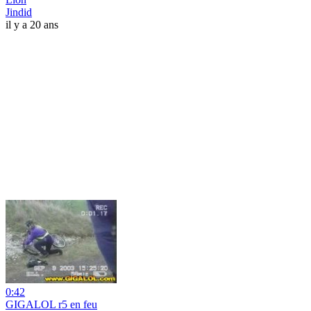
Jindid
il y a 20 ans
0:42
GIGALOL r5 en feu