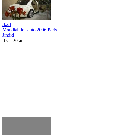
3:23
Mondial de l'auto 2006 Paris
Jindid
il y a 20 ans