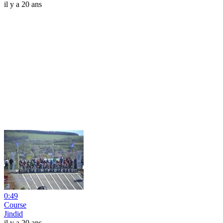
il y a 20 ans
0:49
Course
Jindid
il y a 20 ans