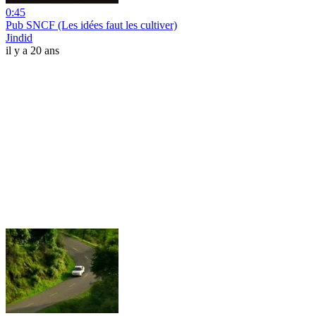
0:45
Pub SNCF (Les idées faut les cultiver)
Jindid
il y a 20 ans