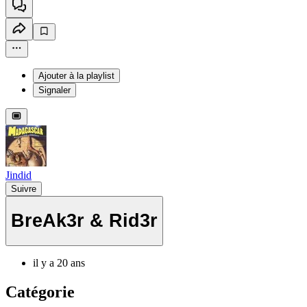
Ajouter à la playlist
Signaler
Jindid
Suivre
BreAk3r & Rid3r
il y a 20 ans
Catégorie