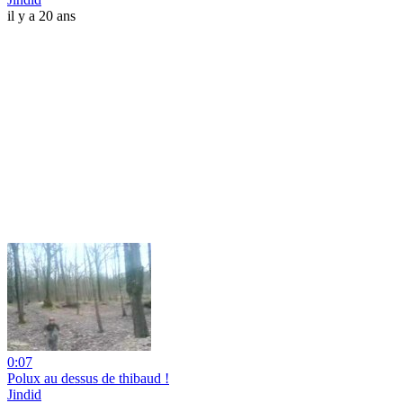
il y a 20 ans
0:07
Polux au dessus de thibaud !
Jindid