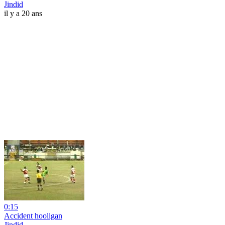
Jindid
il y a 20 ans
0:15
Accident hooligan
Jindid