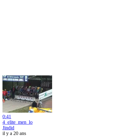
0:41
4_elite_men_lo
Jindid
il y a 20 ans