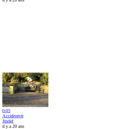
0:05
Accidentvtt
Jindid
il y a 20 ans