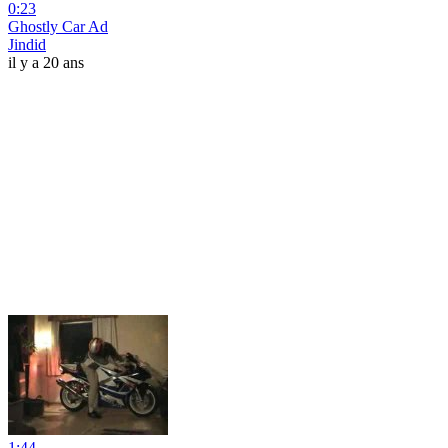
0:23
Ghostly Car Ad
Jindid
il y a 20 ans
1:44