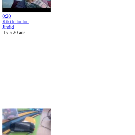
0:20
Kiki le toutou
Jindid
il y a 20 ans