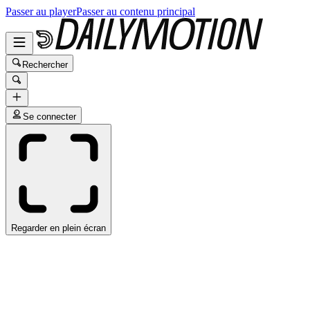
Passer au player
Passer au contenu principal
Rechercher
Se connecter
Regarder en plein écran