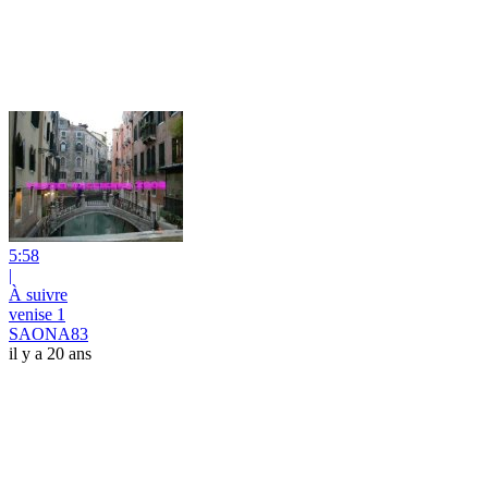
5:58
|
À suivre
venise 1
SAONA83
il y a 20 ans