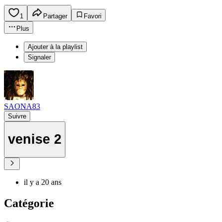
1
Partager
Favori
Plus
Ajouter à la playlist
Signaler
SAONA83
Suivre
venise 2
il y a 20 ans
Catégorie