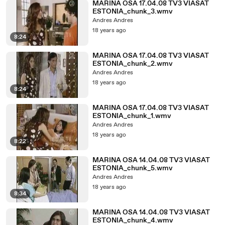
MARINA OSA 17.04.08 TV3 VIASAT
ESTONIA_chunk_3.wmv
Andres Andres
18 years ago
8:24
MARINA OSA 17.04.08 TV3 VIASAT
ESTONIA_chunk_2.wmv
Andres Andres
18 years ago
8:24
MARINA OSA 17.04.08 TV3 VIASAT
ESTONIA_chunk_1.wmv
Andres Andres
18 years ago
8:22
MARINA OSA 14.04.08 TV3 VIASAT
ESTONIA_chunk_5.wmv
Andres Andres
18 years ago
8:34
MARINA OSA 14.04.08 TV3 VIASAT
ESTONIA_chunk_4.wmv