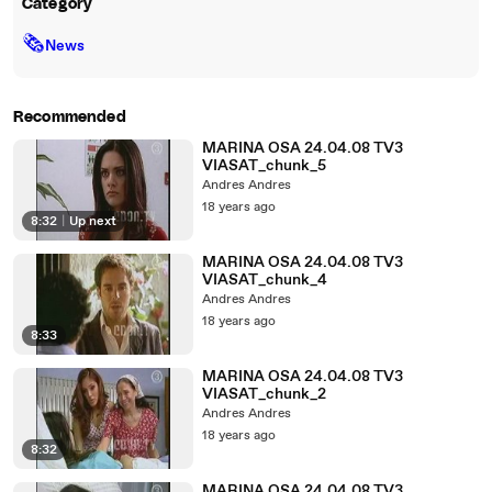
Category
🗞
News
Recommended
MARINA OSA 24.04.08 TV3
VIASAT_chunk_5
Andres Andres
18 years ago
8:32
|
Up next
MARINA OSA 24.04.08 TV3
VIASAT_chunk_4
Andres Andres
18 years ago
8:33
MARINA OSA 24.04.08 TV3
VIASAT_chunk_2
Andres Andres
18 years ago
8:32
MARINA OSA 24.04.08 TV3