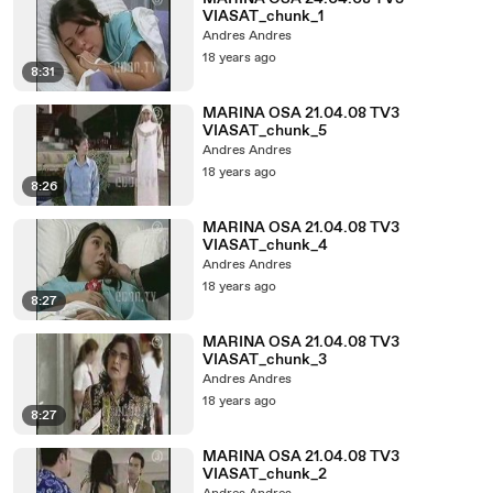
VIASAT_chunk_1
Andres Andres
18 years ago
8:31
MARINA OSA 21.04.08 TV3
VIASAT_chunk_5
Andres Andres
18 years ago
8:26
MARINA OSA 21.04.08 TV3
VIASAT_chunk_4
Andres Andres
18 years ago
8:27
MARINA OSA 21.04.08 TV3
VIASAT_chunk_3
Andres Andres
18 years ago
8:27
MARINA OSA 21.04.08 TV3
VIASAT_chunk_2