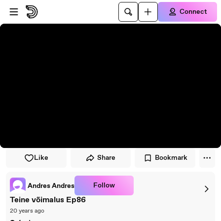
Skip to player
Skip to main content
Connect
Like
Share
Bookmark
Follow
Andres Andres
Teine võimalus Ep86
20 years ago