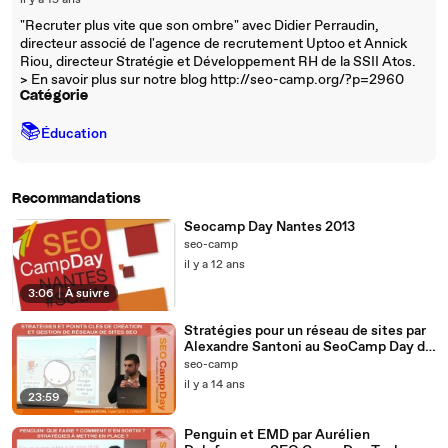
il y a 15 ans
"Recruter plus vite que son ombre" avec Didier Perraudin,
directeur associé de l'agence de recrutement Uptoo et Annick
Riou, directeur Stratégie et Développement RH de la SSII Atos.
> En savoir plus sur notre blog http://seo-camp.org/?p=2960
Catégorie
📚
Éducation
Recommandations
Seocamp Day Nantes 2013
seo-camp
il y a 12 ans
3:06
|
À suivre
Stratégies pour un réseau de sites par
Alexandre Santoni au SeoCamp Day de
Toulouse le 10/11/2012
seo-camp
il y a 14 ans
23:59
Penguin et EMD par Aurélien