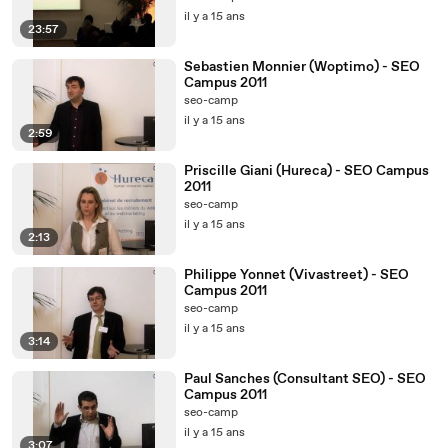
il y a 15 ans
23:57
Sebastien Monnier (Woptimo) - SEO
Campus 2011
seo-camp
il y a 15 ans
2:59
Priscille Giani (Hureca) - SEO Campus
2011
seo-camp
il y a 15 ans
2:13
Philippe Yonnet (Vivastreet) - SEO
Campus 2011
seo-camp
il y a 15 ans
3:14
Paul Sanches (Consultant SEO) - SEO
Campus 2011
seo-camp
il y a 15 ans
3:07