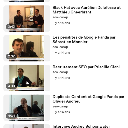
Black Hat avec Aurélien Delefosse et
Matthieu Gheerbrant
seo-camp
il y a 14 ans
3:43
Les pénalités de Google Panda par
Sébastien Monnier
seo-camp
il y a 14 ans
2:37
Recrutement SEO par Priscille Giani
seo-camp
il y a 14 ans
4:33
Duplicate Content et Google Panda par
Olivier Andrieu
seo-camp
il y a 14 ans
4:04
Interview Audrey Schoonwater