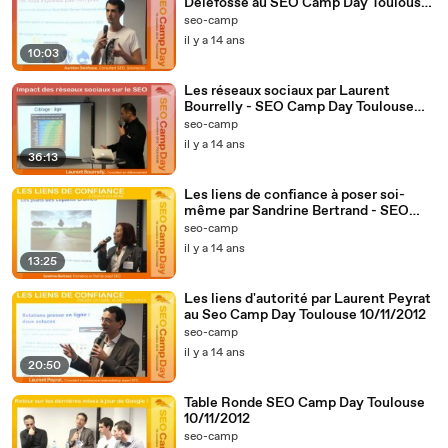
Delefosse au SEO Camp Day Toulouse
10/11/2012
seo-camp
il y a 14 ans
10:03
Les réseaux sociaux par Laurent
Bourrelly - SEO Camp Day Toulouse
10/11/2012
seo-camp
il y a 14 ans
36:13
Les liens de confiance à poser soi-
même par Sandrine Bertrand - SEO
Camp day Toulouse 10/11/2012
seo-camp
il y a 14 ans
13:25
Les liens d'autorité par Laurent Peyrat
au Seo Camp Day Toulouse 10/11/2012
seo-camp
il y a 14 ans
20:50
Table Ronde SEO Camp Day Toulouse
10/11/2012
seo-camp