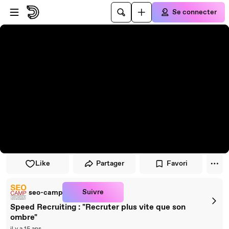
Passer au player
Passer au contenu principal
Se connecter
Like
Partager
Favori
Suivre
seo-camp
Speed Recruiting : "Recruter plus vite que son
ombre"