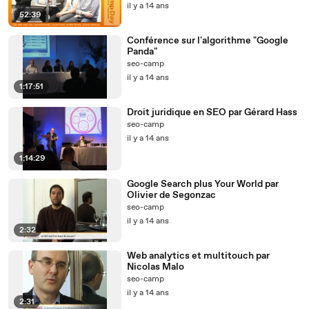
il y a 14 ans
52:39
Conférence sur l'algorithme "Google
Panda"
seo-camp
il y a 14 ans
1:17:51
Droit juridique en SEO par Gérard Hass
seo-camp
il y a 14 ans
1:14:29
Google Search plus Your World par
Olivier de Segonzac
seo-camp
il y a 14 ans
2:32
Web analytics et multitouch par
Nicolas Malo
seo-camp
il y a 14 ans
2:31