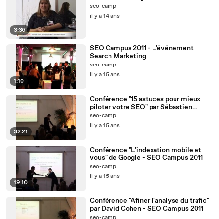
seo-camp
il y a 14 ans
3:36
SEO Campus 2011 - L'événement
Search Marketing
seo-camp
il y a 15 ans
1:10
Conférence "15 astuces pour mieux
piloter votre SEO" par Sébastien
Monnier - SEO Campus 2011
seo-camp
il y a 15 ans
32:21
Conférence "L'indexation mobile et
vous" de Google - SEO Campus 2011
seo-camp
il y a 15 ans
19:10
Conférence "Afiner l'analyse du trafic"
par David Cohen - SEO Campus 2011
seo-camp