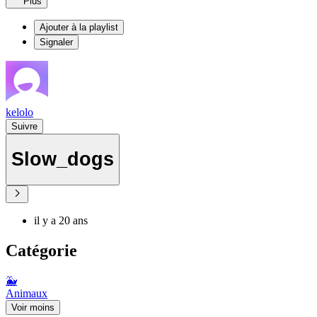
Plus
Ajouter à la playlist
Signaler
kelolo
Suivre
Slow_dogs
il y a 20 ans
Catégorie
🐳
Animaux
Voir moins