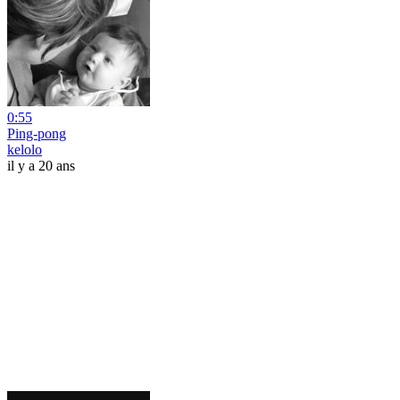
0:55
Ping-pong
kelolo
il y a 20 ans