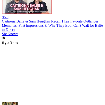
8:20
Caitríona Balfe & Sam Heughan Recall Their Favorite Outlander
Memories, First Impressions & Why They Both Can't Wait for Balfe
to Direct
SheKnows
il y a 3 ans