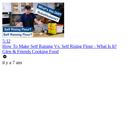
5:32
How To Make Self Raising Vs. Self Rising Flour - What Is It?
Glen & Friends Cooking Food
il y a 7 ans