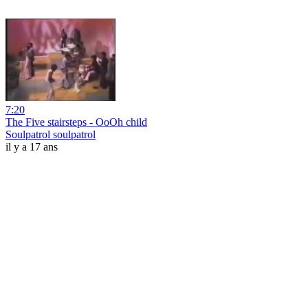
7:20
The Five stairsteps - OoOh child
Soulpatrol soulpatrol
il y a 17 ans