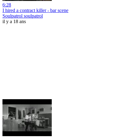
6:28
I hired a contract killer - bar scene
Soulpatrol soulpatrol
il y a 18 ans