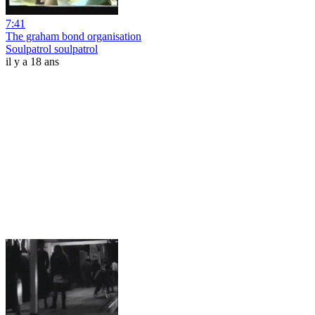
7:41
The graham bond organisation
Soulpatrol soulpatrol
il y a 18 ans