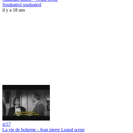
Soulpatrol soulpatrol
il y a 18 ans
4:57
La vie de boheme - Jean pierre Leaud scene