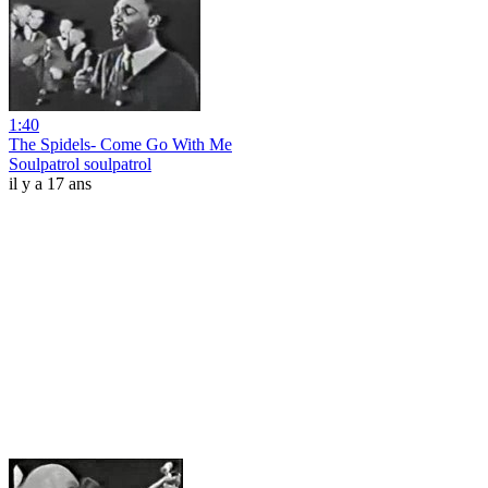
1:40
The Spidels- Come Go With Me
Soulpatrol soulpatrol
il y a 17 ans