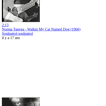
2:13
Norma Tanega - Walkin My Cat Named Dog (1966)
Soulpatrol soulpatrol
il y a 17 ans