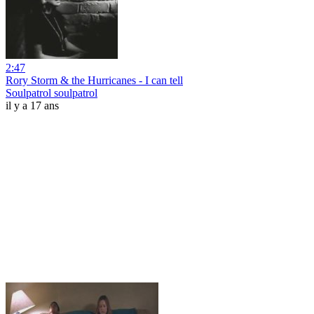
2:47
Rory Storm & the Hurricanes - I can tell
Soulpatrol soulpatrol
il y a 17 ans