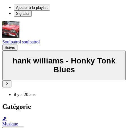
Ajouter à la playlist
Signaler
Soulpatrol soulpatrol
Suivre
hank williams - Honky Tonk
Blues
il y a 20 ans
Catégorie
🎵
Musique