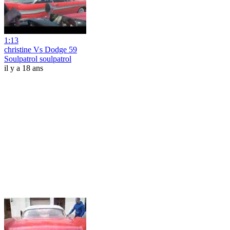
1:13
christine Vs Dodge 59
Soulpatrol soulpatrol
il y a 18 ans