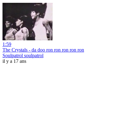
1:59
The Crystals - da doo ron ron ron ron ron
Soulpatrol soulpatrol
il y a 17 ans