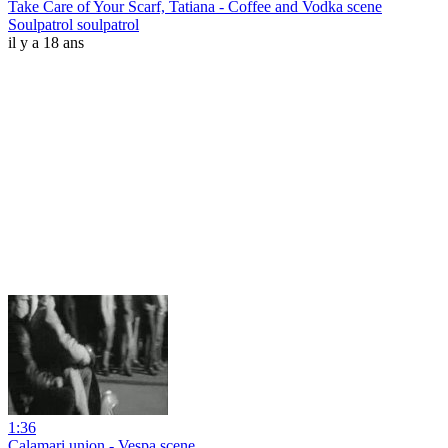
Take Care of Your Scarf, Tatiana - Coffee and Vodka scene
Soulpatrol soulpatrol
il y a 18 ans
1:36
Calamari union - Vespa scene