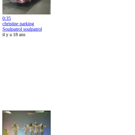
0:35
christine parking
Soulpatrol soulpatrol
il y a 18 ans