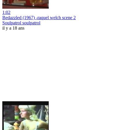
1:02
Bedazzled (1967) -raquel welch scene 2
Soulpatrol soulpatrol
il y a 18 ans