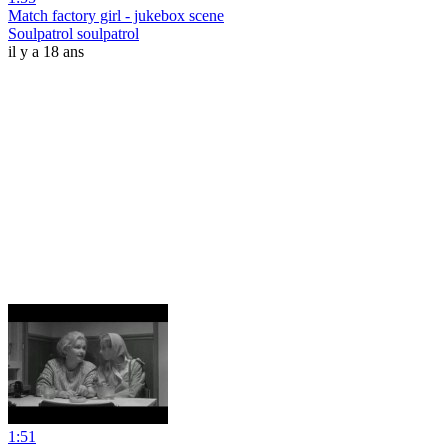
Match factory girl - jukebox scene
Soulpatrol soulpatrol
il y a 18 ans
1:51