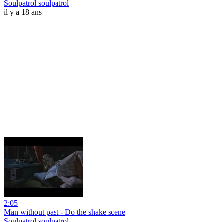
Soulpatrol soulpatrol
il y a 18 ans
2:05
Man without past - Do the shake scene
Soulpatrol soulpatrol