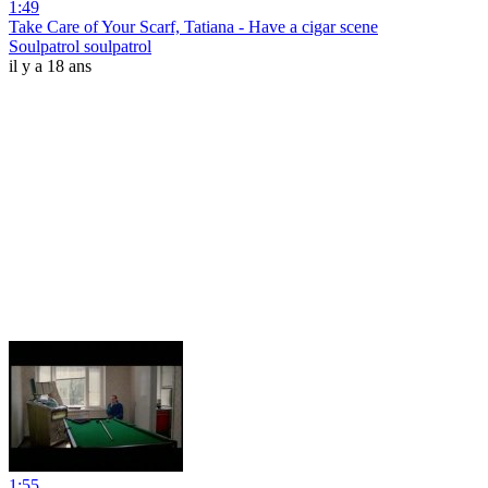
1:49
Take Care of Your Scarf, Tatiana - Have a cigar scene
Soulpatrol soulpatrol
il y a 18 ans
1:55