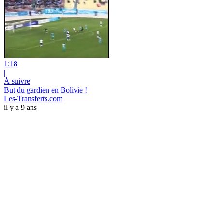
1:18
|
À suivre
But du gardien en Bolivie !
Les-Transferts.com
il y a 9 ans