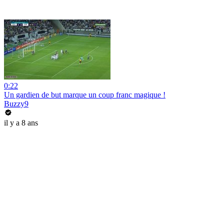
0:22
Un gardien de but marque un coup franc magique !
Buzzy9
il y a 8 ans