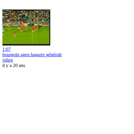
1:07
bourgoin agen bagarre générale
julien
il y a 20 ans