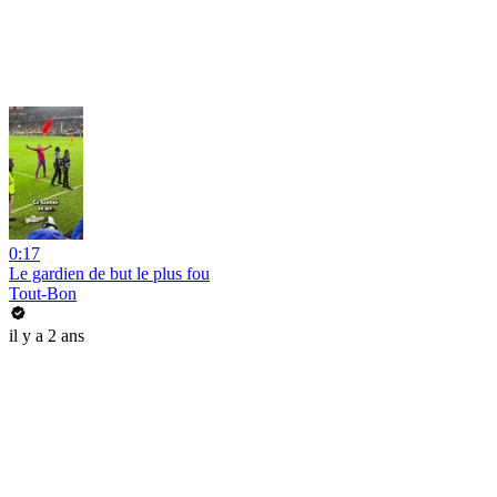
0:17
Le gardien de but le plus fou
Tout-Bon
il y a 2 ans