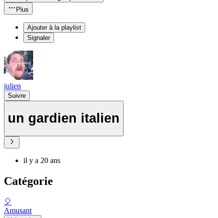
Plus
Ajouter à la playlist
Signaler
julien
Suivre
un gardien italien
il y a 20 ans
Catégorie
🎈
Amusant