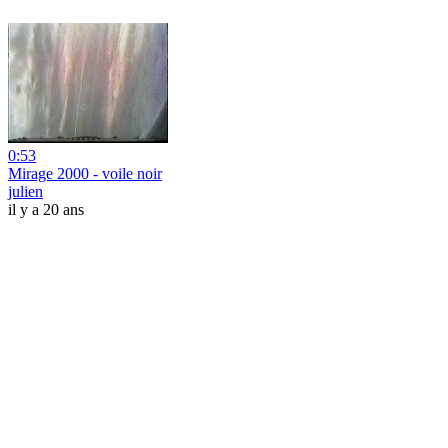
0:53
Mirage 2000 - voile noir
julien
il y a 20 ans