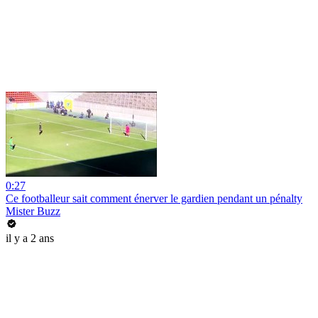
0:27
Ce footballeur sait comment énerver le gardien pendant un pénalty
Mister Buzz
il y a 2 ans