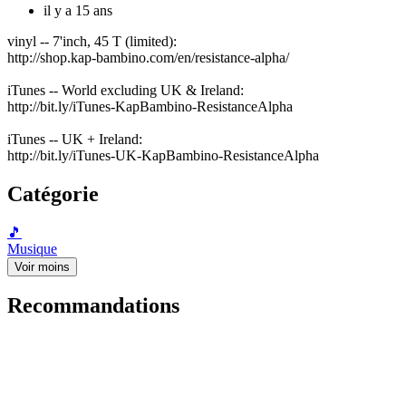
il y a 15 ans
vinyl -- 7'inch, 45 T (limited):
http://shop.kap-bambino.com/en/resistance-alpha/
iTunes -- World excluding UK & Ireland:
http://bit.ly/iTunes-KapBambino-ResistanceAlpha
iTunes -- UK + Ireland:
http://bit.ly/iTunes-UK-KapBambino-ResistanceAlpha
Catégorie
🎵
Musique
Voir moins
Recommandations