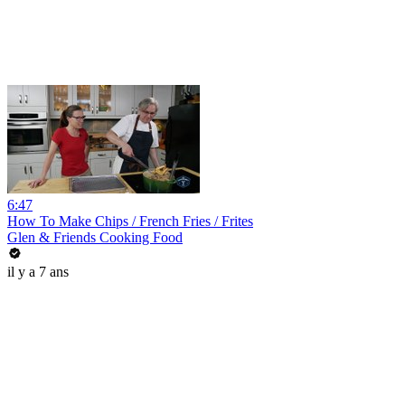
6:47
How To Make Chips / French Fries / Frites
Glen & Friends Cooking Food
il y a 7 ans