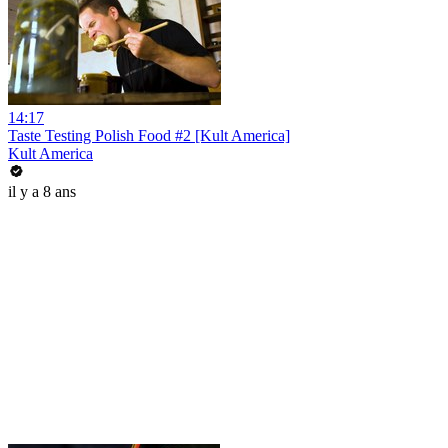
14:17
Taste Testing Polish Food #2 [Kult America]
Kult America
il y a 8 ans