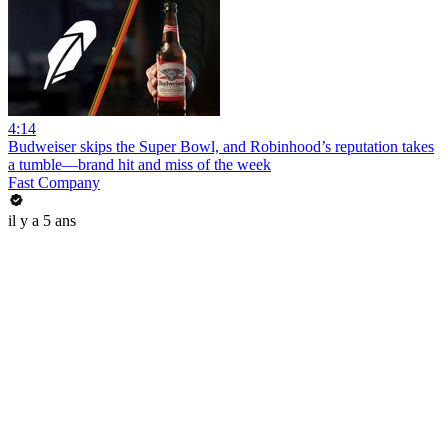
4:14
Budweiser skips the Super Bowl, and Robinhood’s reputation takes
a tumble—brand hit and miss of the week
Fast Company
il y a 5 ans