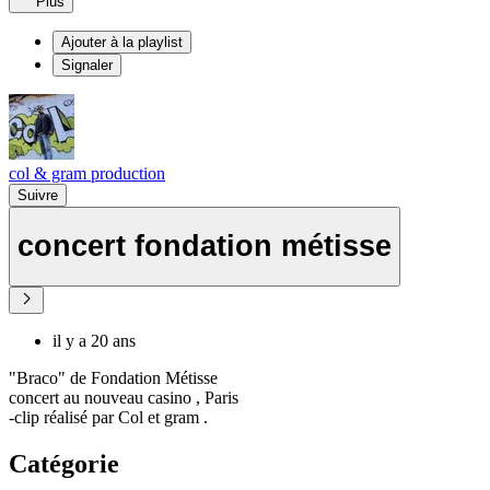
Plus
Ajouter à la playlist
Signaler
col & gram production
Suivre
concert fondation métisse
il y a 20 ans
"Braco" de Fondation Métisse
concert au nouveau casino , Paris
-clip réalisé par Col et gram .
Catégorie