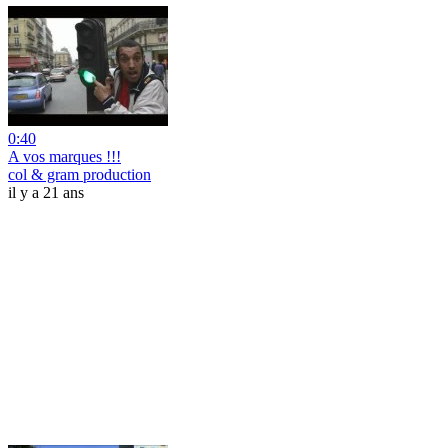
0:40
A vos marques !!!
col & gram production
il y a 21 ans