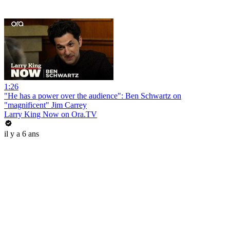
1:26
"He has a power over the audience": Ben Schwartz on
"magnificent" Jim Carrey
Larry King Now on Ora.TV
il y a 6 ans