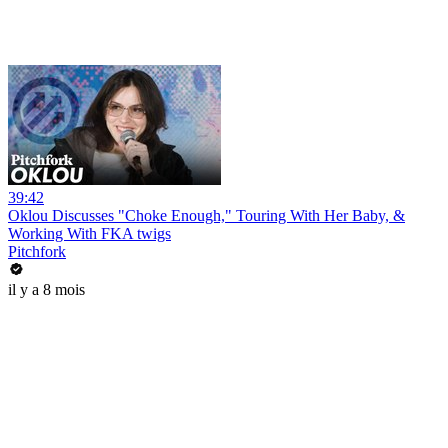
39:42
Oklou Discusses "Choke Enough," Touring With Her Baby, &
Working With FKA twigs
Pitchfork
il y a 8 mois