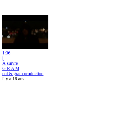
1:36
|
À suivre
G R A M
col & gram production
il y a 16 ans