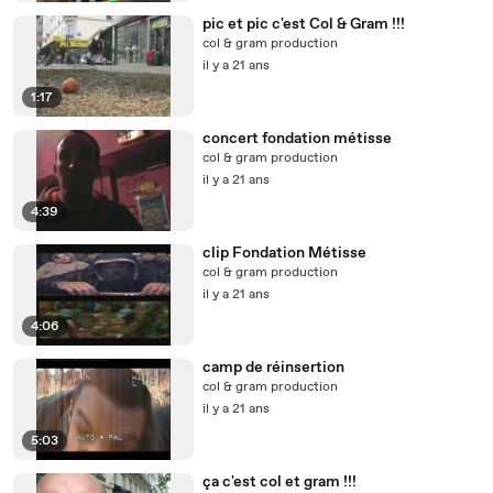
pic et pic c'est Col & Gram !!!
col & gram production
il y a 21 ans
1:17
concert fondation métisse
col & gram production
il y a 21 ans
4:39
clip Fondation Métisse
col & gram production
il y a 21 ans
4:06
camp de réinsertion
col & gram production
il y a 21 ans
5:03
ça c'est col et gram !!!