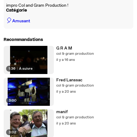
impro Col and Gram Production !
Catégorie
🎈
Amusant
Recommandations
G R A M
col & gram production
il y a 16 ans
1:36
|
À suivre
Fred Lanssac
col & gram production
il y a 20 ans
3:00
manif
col & gram production
il y a 20 ans
3:02