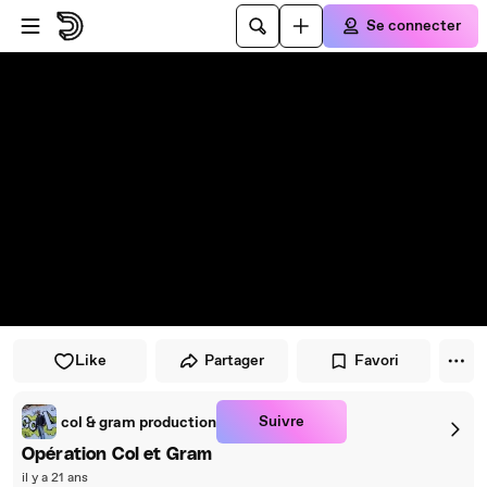
Passer au player
Passer au contenu principal
Se connecter
Like
Partager
Favori
Suivre
col & gram production
Opération Col et Gram
il y a 21 ans