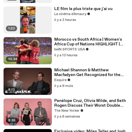
LE film le plus triste que j'ai vu
Le cinéma d'Amaury
il y a 3 heures
1:23
Morocco vs South Africa | Women's
Africa Cup of Nations HIGHLIGHT |
08/08/2026 | beIN Sports USA
beIN SPORTS USA
il y a 13 heures
10:34
Michael Shannon & Matthew
Macfadyen Get Recognized for the
Wrong Roles | Inquiring Minds | Esquire
Esquire
il y a 9 mois
8:13
Penélope Cruz, Olivia Wilde, and Seth
Rogen Discuss Their Worst Double
Dates | The Mini Interview
The New Yorker
il y a 6 semaines
8:35
Exclusive video: Miles Teller and Josh