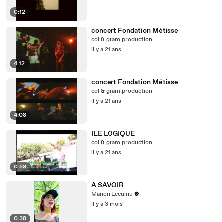
0:12
concert Fondation Métisse
col & gram production
il y a 21 ans
4:12
concert Fondation Métisse
col & gram production
il y a 21 ans
4:08
ILE LOGIQUE
col & gram production
il y a 21 ans
0:59
A SAVOIR
Manon Leculnu
il y a 3 mois
0:38