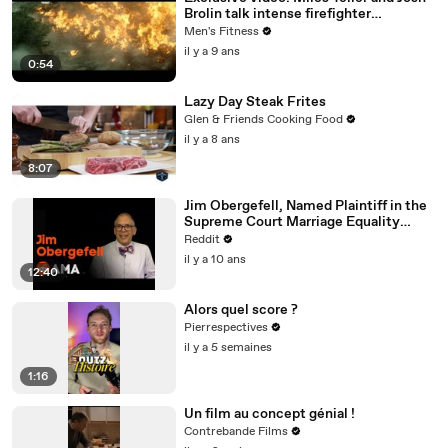
Brolin talk intense firefighter
bootcamp for ‘Only the Brave’
Men's Fitness
il y a 9 ans
0:54
Lazy Day Steak Frites
Glen & Friends Cooking Food
il y a 8 ans
8:07
Jim Obergefell, Named Plaintiff in the
Supreme Court Marriage Equality
Case, Ask Me Anything!
Reddit
il y a 10 ans
12:40
Alors quel score ?
Pierrespectives
il y a 5 semaines
1:16
Un film au concept génial !
Contrebande Films