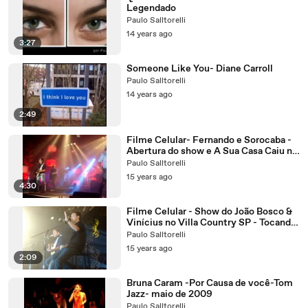
Legendado
Paulo Salltorelli
14 years ago
3:27
Someone Like You- Diane Carroll
Paulo Salltorelli
14 years ago
2:49
Filme Celular- Fernando e Sorocaba -
Abertura do show e A Sua Casa Caiu no
Villa Country-Paulo Salltorelli-Camila
Paulo Salltorelli
Ahrens e Renata Capra
15 years ago
4:30
Filme Celular - Show do João Bosco &
Vinícius no Villa Country SP - Tocando
em Frente - 15 10 2009- Paulo
Paulo Salltorelli
Salltorelli-Camila Ahrens e Renata
15 years ago
Capra
2:09
Bruna Caram -Por Causa de você-Tom
Jazz- maio de 2009
Paulo Salltorelli