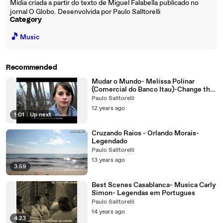
Mídia criada a partir do texto de Miguel Falabella publicado no
jornal O Globo. Desenvolvida por Paulo Salltorelli
Category
🎵
Music
Recommended
Mudar o Mundo- Melissa Polinar
(Comercial do Banco Itau)-Change the
World
Paulo Salltorelli
12 years ago
1:01
|
Up next
Cruzando Raios - Orlando Morais-
Legendado
Paulo Salltorelli
13 years ago
3:59
Best Scenes Casablanca- Musica Carly
Simon- Legendas em Portugues
Paulo Salltorelli
14 years ago
4:23