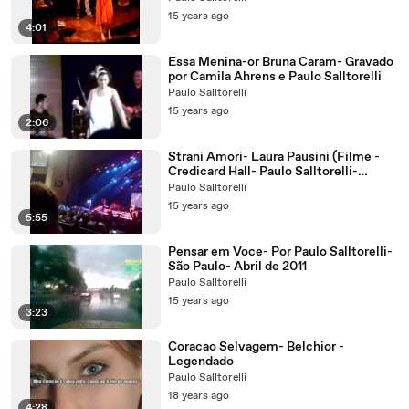
15 years ago
4:01
Essa Menina-or Bruna Caram- Gravado
por Camila Ahrens e Paulo Salltorelli
Paulo Salltorelli
15 years ago
2:06
Strani Amori- Laura Pausini (Filme -
Credicard Hall- Paulo Salltorelli-
Camila Ahrens-em SP - 06 10 09)
Paulo Salltorelli
15 years ago
5:55
Pensar em Voce- Por Paulo Salltorelli-
São Paulo- Abril de 2011
Paulo Salltorelli
15 years ago
3:23
Coracao Selvagem- Belchior -
Legendado
Paulo Salltorelli
18 years ago
4:28