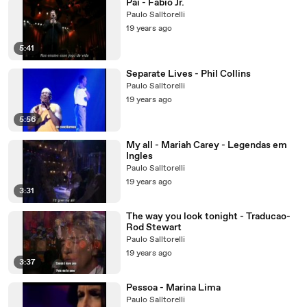
Pai - Fábio Jr.
Paulo Salltorelli
19 years ago
5:41
Separate Lives - Phil Collins
Paulo Salltorelli
19 years ago
5:56
My all - Mariah Carey - Legendas em
Ingles
Paulo Salltorelli
19 years ago
3:31
The way you look tonight - Traducao-
Rod Stewart
Paulo Salltorelli
19 years ago
3:37
Pessoa - Marina Lima
Paulo Salltorelli