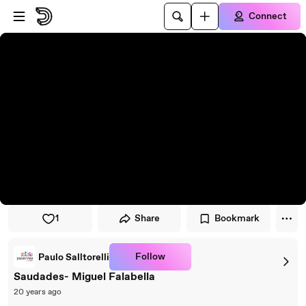
Skip to player
Skip to main content
Connect
1
Share
Bookmark
Follow
Paulo Salltorelli
Saudades- Miguel Falabella
20 years ago