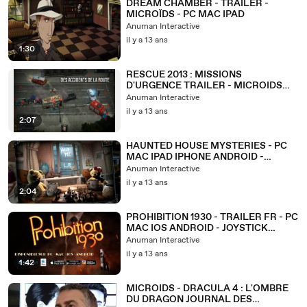
DREAM CHAMBER - TRAILER -
MICROÏDS - PC MAC IPAD
Anuman Interactive
il y a 13 ans
1:30
RESCUE 2013 : MISSIONS
D'URGENCE TRAILER - MICROIDS
GAMES FOR ALL
Anuman Interactive
il y a 13 ans
2:07
HAUNTED HOUSE MYSTERIES - PC
MAC IPAD IPHONE ANDROID -
MICROIDS GAMES FOR ALL
Anuman Interactive
il y a 13 ans
2:04
PROHIBITION 1930 - TRAILER FR - PC
MAC IOS ANDROID - JOYSTICK
REPLAY
Anuman Interactive
il y a 13 ans
1:42
MICROIDS - DRACULA 4 : L'OMBRE
DU DRAGON JOURNAL DES