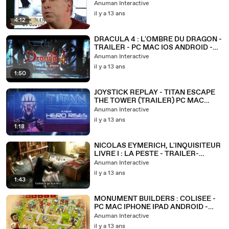
DEVELOPPEURS 3 - PC MAC IOS
Anuman Interactive
ANDROID
il y a 13 ans
4:12
DRACULA 4 : L'OMBRE DU DRAGON -
TRAILER - PC MAC IOS ANDROID -
MICROIDS
Anuman Interactive
il y a 13 ans
1:50
JOYSTICK REPLAY - TITAN ESCAPE
THE TOWER (TRAILER) PC MAC
IPHONE IPAD ANDROID
Anuman Interactive
il y a 13 ans
1:18
NICOLAS EYMERICH, L'INQUISITEUR
LIVRE I : LA PESTE - TRAILER-
MICROÏDS - PC MAC IOS ANDROID
Anuman Interactive
il y a 13 ans
1:43
MONUMENT BUILDERS : COLISEE -
PC MAC IPHONE IPAD ANDROID -
MICROIDS GAMES FOR ALL
Anuman Interactive
il y a 13 ans