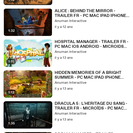
1:10
ALICE : BEHIND THE MIRROR -
TRAILER FR - PC MAC IPAD IPHONE
ANDROID - MICROIDS
Anuman Interactive
il y a 12 ans
1:32
HOSPITAL MANAGER - TRAILER FR -
PC MAC IOS ANDROID - MICROIDS
GAMES FOR ALL
Anuman Interactive
il y a 13 ans
1:11
HIDDEN MEMORIES OF A BRIGHT
SUMMER - PC MAC IPAD IPHONE
ANDROID - MICROIDS GAMES FOR
Anuman Interactive
ALL
il y a 13 ans
1:12
DRACULA 5 : L'HERITAGE DU SANG -
TRAILER FR - MICROÏDS - PC MAC
IOS ANDROID
Anuman Interactive
il y a 13 ans
1:35