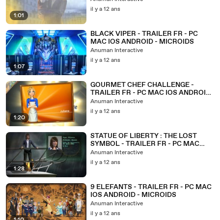
il y a 12 ans
1:01
BLACK VIPER - TRAILER FR - PC
MAC IOS ANDROID - MICROIDS
Anuman Interactive
il y a 12 ans
1:07
GOURMET CHEF CHALLENGE -
TRAILER FR - PC MAC IOS ANDROID
- MICROIDS
Anuman Interactive
il y a 12 ans
1:20
STATUE OF LIBERTY : THE LOST
SYMBOL - TRAILER FR - PC MAC
IPAD IPHONE ANDROID - MICROIDS
Anuman Interactive
il y a 12 ans
1:28
9 ELEFANTS - TRAILER FR - PC MAC
IOS ANDROID - MICROIDS
Anuman Interactive
il y a 12 ans