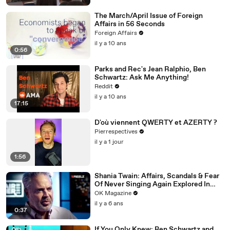
The March/April Issue of Foreign
Affairs in 56 Seconds
Foreign Affairs
il y a 10 ans
0:56
Parks and Rec's Jean Ralphio, Ben
Schwartz: Ask Me Anything!
Reddit
il y a 10 ans
17:15
D'où viennent QWERTY et AZERTY ?
Pierrespectives
il y a 1 jour
1:56
Shania Twain: Affairs, Scandals & Fear
Of Never Singing Again Explored In
REELZ Doc: Watch
OK Magazine
il y a 6 ans
0:37
If You Only Knew: Ben Schwartz and