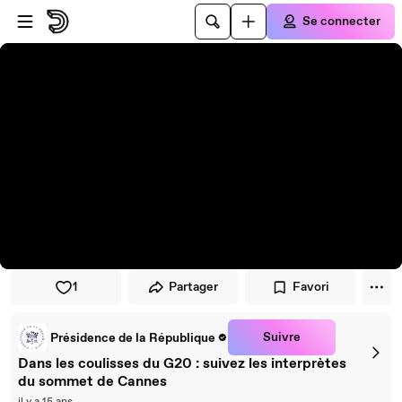
Passer au player
Passer au contenu principal
Se connecter
1
Partager
Favori
Suivre
Présidence de la République
Dans les coulisses du G20 : suivez les interprètes
du sommet de Cannes