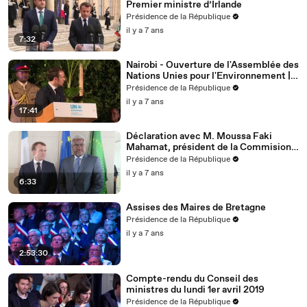
Premier ministre d’Irlande
Présidence de la République
il y a 7 ans
7:32
Nairobi - Ouverture de l'Assemblée des
Nations Unies pour l'Environnement |
Emmanuel Macron
Présidence de la République
il y a 7 ans
17:41
Déclaration avec M. Moussa Faki
Mahamat, président de la Commision
de l'Union Africaine
Présidence de la République
il y a 7 ans
6:33
Assises des Maires de Bretagne
Présidence de la République
il y a 7 ans
2:53:30
Compte-rendu du Conseil des
ministres du lundi 1er avril 2019
Présidence de la République