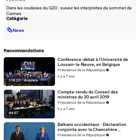
il y a 15 ans
Dans les coulisses du G20 : suivez les interprètes du sommet de
Cannes
Catégorie
🗞
News
Recommandations
Conférence-débat à l'Université de
Louvain-la-Neuve, en Belgique
Présidence de la République
il y a 7 ans
1:18:20
|
À suivre
Compte-rendu du Conseil des
ministres du 30 avril 2019
Présidence de la République
il y a 7 ans
44:57
Balkans occidentaux - Déclaration
conjointe avec la Chancelière
allemande Angela Merkel
Présidence de la République