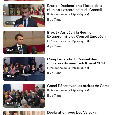
Brexit - Déclaration à l’issue de la
réunion extraordinaire du Conseil
européen
Présidence de la République
il y a 7 ans
10:26
Brexit - Arrivée à la Réunion
Extraordinaire du Conseil Européen
Présidence de la République
il y a 7 ans
2:27
Compte-rendu du Conseil des
ministres du mercredi 10 avril 2019
Présidence de la République
il y a 7 ans
36:43
Grand Débat avec les maires de Corse
Présidence de la République
il y a 7 ans
5:31:34
Déclaration avec Leo Varadkar,