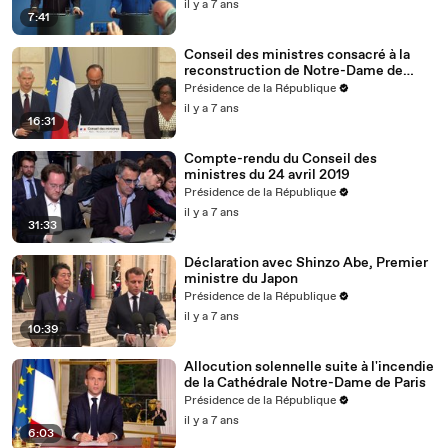
il y a 7 ans
7:41
Conseil des ministres consacré à la
reconstruction de Notre-Dame de
Paris
Présidence de la République
il y a 7 ans
16:31
Compte-rendu du Conseil des
ministres du 24 avril 2019
Présidence de la République
il y a 7 ans
31:33
Déclaration avec Shinzo Abe, Premier
ministre du Japon
Présidence de la République
il y a 7 ans
10:39
Allocution solennelle suite à l'incendie
de la Cathédrale Notre-Dame de Paris
Présidence de la République
il y a 7 ans
6:03