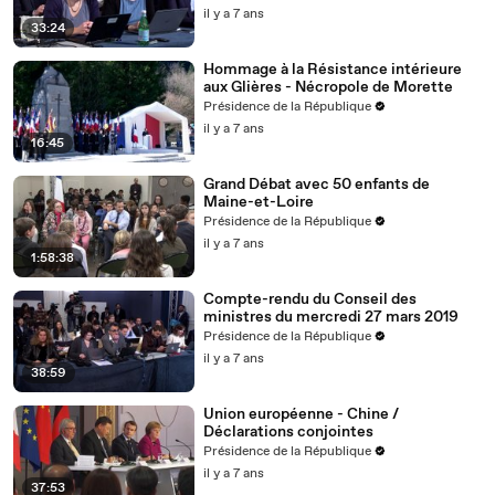
il y a 7 ans
33:24
Hommage à la Résistance intérieure
aux Glières - Nécropole de Morette
Présidence de la République
il y a 7 ans
16:45
Grand Débat avec 50 enfants de
Maine-et-Loire
Présidence de la République
il y a 7 ans
1:58:38
Compte-rendu du Conseil des
ministres du mercredi 27 mars 2019
Présidence de la République
il y a 7 ans
38:59
Union européenne - Chine /
Déclarations conjointes
Présidence de la République
il y a 7 ans
37:53