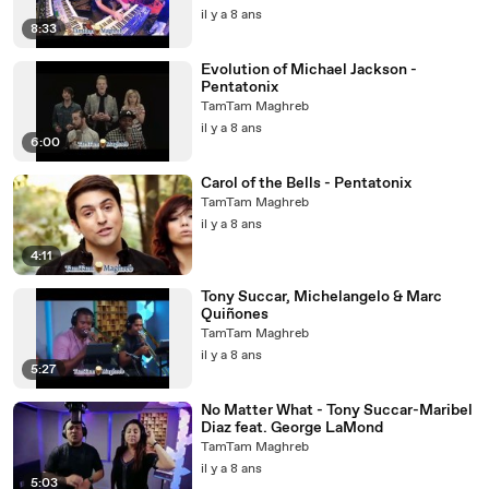
il y a 8 ans
8:33
Evolution of Michael Jackson -
Pentatonix
TamTam Maghreb
il y a 8 ans
6:00
Carol of the Bells - Pentatonix
TamTam Maghreb
il y a 8 ans
4:11
Tony Succar, Michelangelo & Marc
Quiñones
TamTam Maghreb
il y a 8 ans
5:27
No Matter What - Tony Succar-Maribel
Diaz feat. George LaMond
TamTam Maghreb
il y a 8 ans
5:03