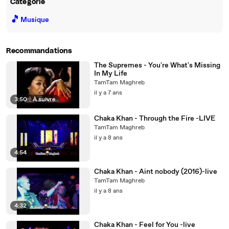
Catégorie
🎵
Musique
Recommandations
The Supremes - You're What's Missing
In My Life
TamTam Maghreb
il y a 7 ans
3:50
|
À suivre
Chaka Khan - Through the Fire -LIVE
TamTam Maghreb
il y a 8 ans
4:54
Chaka Khan - Aint nobody (2016)-live
TamTam Maghreb
il y a 8 ans
4:32
Chaka Khan - Feel for You -live