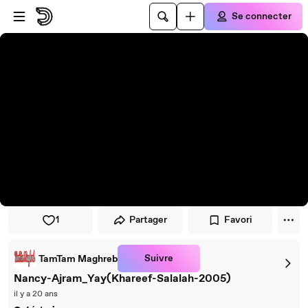
Passer au player
Passer au contenu principal
Se connecter
1
Partager
Favori
Suivre
TamTam Maghreb
Nancy-Ajram_Yay(Khareef-Salalah-2005)
il y a 20 ans