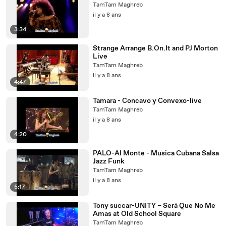
TamTam Maghreb
il y a 8 ans
3:34
Strange Arrange B.On.It and PJ Morton
Live
TamTam Maghreb
il y a 8 ans
4:47
Tamara - Concavo y Convexo-live
TamTam Maghreb
il y a 8 ans
4:20
PALO-Al Monte - Musica Cubana Salsa
Jazz Funk
TamTam Maghreb
il y a 8 ans
5:17
Tony succar-UNITY – Será Que No Me
Amas at Old School Square
TamTam Maghreb