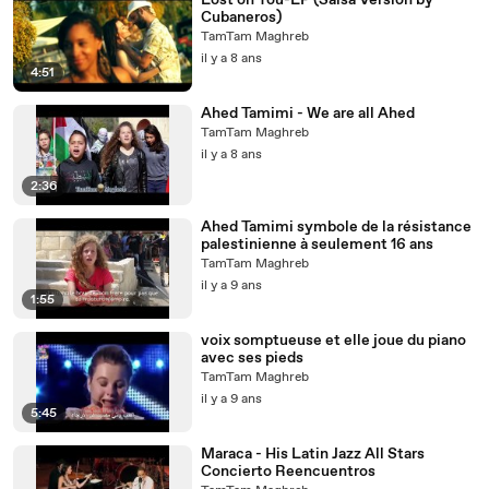
Lost on You-LP (Salsa Version by
Cubaneros)
TamTam Maghreb
il y a 8 ans
4:51
Ahed Tamimi - We are all Ahed
TamTam Maghreb
il y a 8 ans
2:36
Ahed Tamimi symbole de la résistance
palestinienne à seulement 16 ans
TamTam Maghreb
il y a 9 ans
1:55
voix somptueuse et elle joue du piano
avec ses pieds
TamTam Maghreb
il y a 9 ans
5:45
Maraca - His Latin Jazz All Stars
Concierto Reencuentros