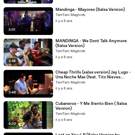
Mandinga - Mayores (Salsa Version)
TamTam Maghreb
il y a 8 ans
3:01
MANDINGA - We Dont Talk Anymore
(Salsa Version)
TamTam Maghreb
il y a 8 ans
3:48
Cheap Thrills (salsa version) Jay Lugo -
Una Noche Mas (feat. Tito Nieves
MANDINGA Surbana)
TamTam Maghreb
il y a 8 ans
3:46
Cubaneros - Y Me Siento Bien ( Salsa
Version)
TamTam Maghreb
il y a 8 ans
4:20