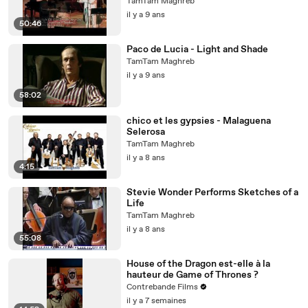
TamTam Maghreb
il y a 9 ans
50:46
Paco de Lucia - Light and Shade
TamTam Maghreb
il y a 9 ans
58:02
chico et les gypsies - Malaguena
Selerosa
TamTam Maghreb
il y a 8 ans
4:15
Stevie Wonder Performs Sketches of a
Life
TamTam Maghreb
il y a 8 ans
55:08
House of the Dragon est-elle à la
hauteur de Game of Thrones ?
Contrebande Films
il y a 7 semaines