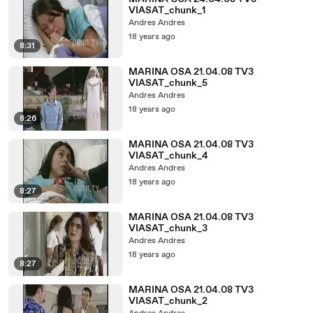
VIASAT_chunk_1
Andres Andres
18 years ago
8:31
MARINA OSA 21.04.08 TV3
VIASAT_chunk_5
Andres Andres
18 years ago
8:26
MARINA OSA 21.04.08 TV3
VIASAT_chunk_4
Andres Andres
18 years ago
8:27
MARINA OSA 21.04.08 TV3
VIASAT_chunk_3
Andres Andres
18 years ago
8:27
MARINA OSA 21.04.08 TV3
VIASAT_chunk_2