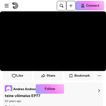
Skip to player
Skip to main content
Connect
Like
Share
Bookmark
Follow
Andres Andres
teine võimalus EP77
20 years ago