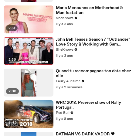
Maria Menounos on Motherhood &
Manifestation
SheKnows
il y a 3 ans
2:51
John Bell Teases Season 7 "Outlander"
Love Story & Working with Sam
Heughan, Caitríona Balfe & Mark Lewis
SheKnows
Jones
il y a 3 ans
2:36
Quand tu raccompagnes ton date chez
elle
Laury Aucalme
il y a 2 semaines
2:06
WRC 2018: Preview show of Rally
Portugal.
Red Bull
il y a 8 ans
11:32
BATMAN VS DARK VADOR 🖤