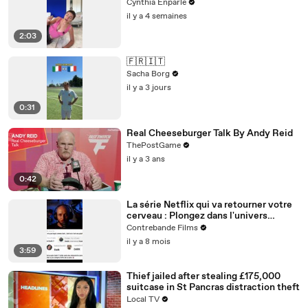
Cynthia Enparle
il y a 4 semaines
2:03
🇫🇷🇮🇹
Sacha Borg
il y a 3 jours
0:31
Real Cheeseburger Talk By Andy Reid
ThePostGame
il y a 3 ans
0:42
La série Netflix qui va retourner votre
cerveau : Plongez dans l'univers
complexe de DARK
Contrebande Films
il y a 8 mois
3:59
Thief jailed after stealing £175,000
suitcase in St Pancras distraction theft
Local TV