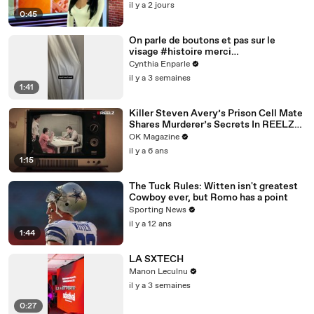
il y a 2 jours
0:45
On parle de boutons et pas sur le
visage #histoire merci
@studio_paillette prêt*
Cynthia Enparle
il y a 3 semaines
1:41
Killer Steven Avery’s Prison Cell Mate
Shares Murderer’s Secrets In REELZ
Doc—Watch
OK Magazine
il y a 6 ans
1:15
The Tuck Rules: Witten isn't greatest
Cowboy ever, but Romo has a point
Sporting News
il y a 12 ans
1:44
LA SXTECH
Manon Leculnu
il y a 3 semaines
0:27