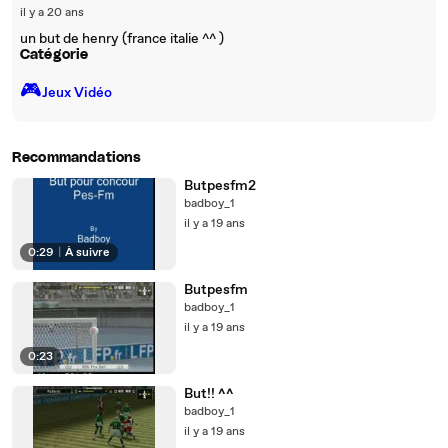
il y a 20 ans
un but de henry (france italie ^^ )
Catégorie
🎮️
Jeux Vidéo
Recommandations
Butpesfm2
badboy_1
il y a 19 ans
0:29
|
À suivre
Butpesfm
badboy_1
il y a 19 ans
0:23
But!! ^^
badboy_1
il y a 19 ans