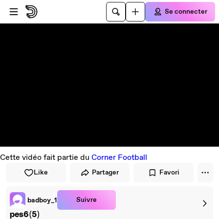
Passer au player
Passer au contenu principal
Se connecter
Cette vidéo fait partie du
Corner Football
Like
Partager
Favori
Suivre
badboy_1
pes6(5)