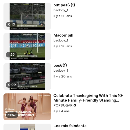
but pes6 (1)
badboy_1
il y a 20 ans
0:10
Macompill
badboy_1
il y a 20 ans
1:26
pes6(1)
badboy_1
il y a 20 ans
0:09
Celebrate Thanksgiving With This 10-
Minute Family-Friendly Standing
Cardio Workout
POPSUGAR
il y a 4 ans
11:57
Les rois fainéants