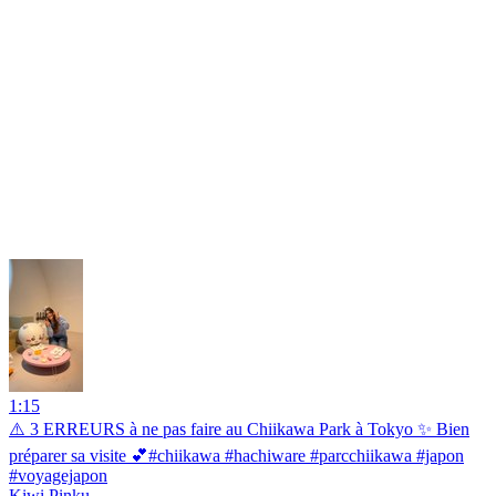
1:15
⚠️ 3 ERREURS à ne pas faire au Chiikawa Park à Tokyo ✨ Bien
préparer sa visite 💕#chiikawa #hachiware #parcchiikawa #japon
#voyagejapon
Kiwi Pinku