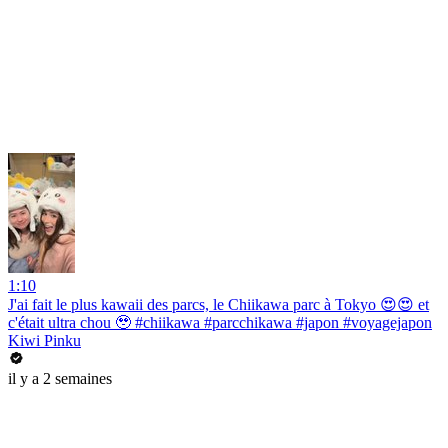
1:10
J'ai fait le plus kawaii des parcs, le Chiikawa parc à Tokyo 😍😍 et
c'était ultra chou 🥹 #chiikawa #parcchikawa #japon #voyagejapon
Kiwi Pinku
il y a 2 semaines