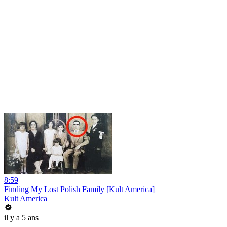
8:59
Finding My Lost Polish Family [Kult America]
Kult America
il y a 5 ans