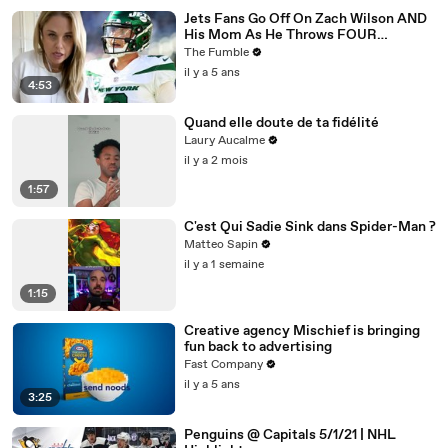
Jets Fans Go Off On Zach Wilson AND
His Mom As He Throws FOUR
Interceptions In ONE Game
The Fumble
il y a 5 ans
4:53
Quand elle doute de ta fidélité
Laury Aucalme
il y a 2 mois
1:57
C'est Qui Sadie Sink dans Spider-Man ?
Matteo Sapin
il y a 1 semaine
1:15
Creative agency Mischief is bringing
fun back to advertising
Fast Company
il y a 5 ans
3:25
Penguins @ Capitals 5/1/21 | NHL