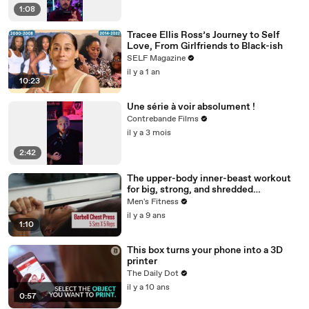
1:08
Tracee Ellis Ross’s Journey to Self
Love, From Girlfriends to Black-ish
SELF Magazine
il y a 1 an
10:23
Une série à voir absolument !
Contrebande Films
il y a 3 mois
2:42
The upper-body inner-beast workout
for big, strong, and shredded
shoulders, pecs, and triceps
Men's Fitness
il y a 9 ans
1:10
This box turns your phone into a 3D
printer
The Daily Dot
il y a 10 ans
0:57