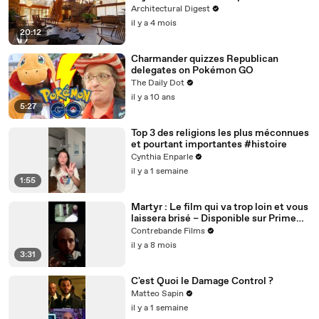
Architectural Digest
il y a 4 mois
20:12
Charmander quizzes Republican
delegates on Pokémon GO
The Daily Dot
il y a 10 ans
5:27
Top 3 des religions les plus méconnues
et pourtant importantes #histoire
Cynthia Enparle
il y a 1 semaine
1:55
Martyr : Le film qui va trop loin et vous
laissera brisé – Disponible sur Prime
Video
Contrebande Films
il y a 8 mois
3:31
C'est Quoi le Damage Control ?
Matteo Sapin
il y a 1 semaine