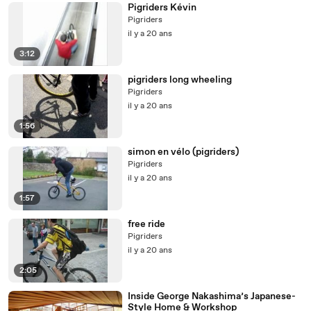
Pigriders Kévin
Pigriders
il y a 20 ans
3:12
pigriders long wheeling
Pigriders
il y a 20 ans
1:56
simon en vélo (pigriders)
Pigriders
il y a 20 ans
1:57
free ride
Pigriders
il y a 20 ans
2:05
Inside George Nakashima’s Japanese-
Style Home & Workshop