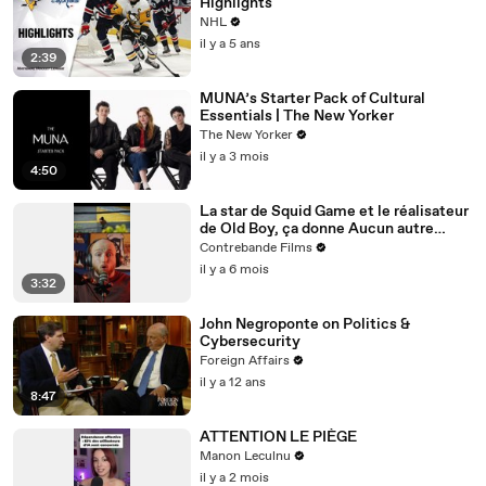
Highlights
NHL
il y a 5 ans
2:39
MUNA’s Starter Pack of Cultural
Essentials | The New Yorker
The New Yorker
il y a 3 mois
4:50
La star de Squid Game et le réalisateur
de Old Boy, ça donne Aucun autre
choix. Est-ce le chef-d’œuvre annoncé
Contrebande Films
?
il y a 6 mois
3:32
John Negroponte on Politics &
Cybersecurity
Foreign Affairs
il y a 12 ans
8:47
ATTENTION LE PIÈGE
Manon Leculnu
il y a 2 mois