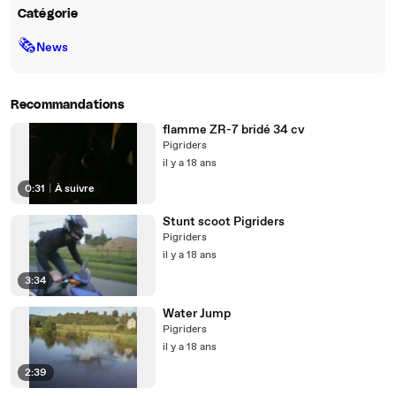
Catégorie
🗞
News
Recommandations
flamme ZR-7 bridé 34 cv
Pigriders
il y a 18 ans
0:31
|
À suivre
Stunt scoot Pigriders
Pigriders
il y a 18 ans
3:34
Water Jump
Pigriders
il y a 18 ans
2:39