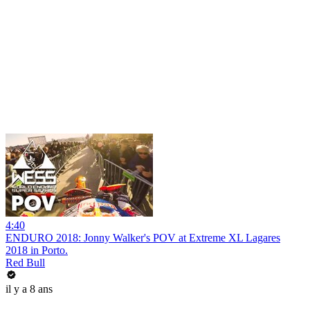
4:40
ENDURO 2018: Jonny Walker's POV at Extreme XL Lagares
2018 in Porto.
Red Bull
il y a 8 ans