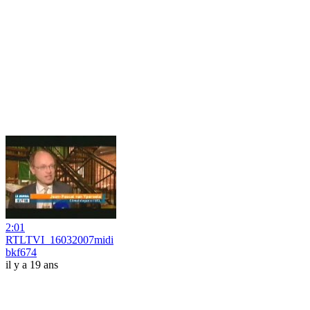
2:01
RTLTVI_16032007midi
bkf674
il y a 19 ans