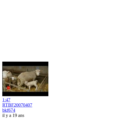
1:47
RTBF20070407
bkf674
il y a 19 ans