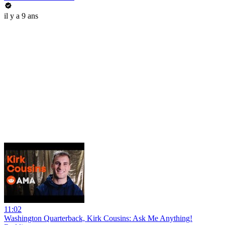
il y a 9 ans
11:02
Washington Quarterback, Kirk Cousins: Ask Me Anything!