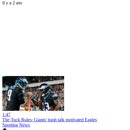
il y a 2 ans
1:47
The Tuck Rules: Giants' trash talk motivated Eagles
Sporting News