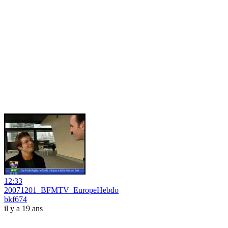
12:33
20071201_BFMTV_EuropeHebdo
bkf674
il y a 19 ans