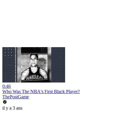
0:46
Who Was The NBA's First Black Player?
ThePostGame
il y a 3 ans