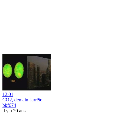
12:01
CO2, demain j'arrête
bkf674
il y a 20 ans