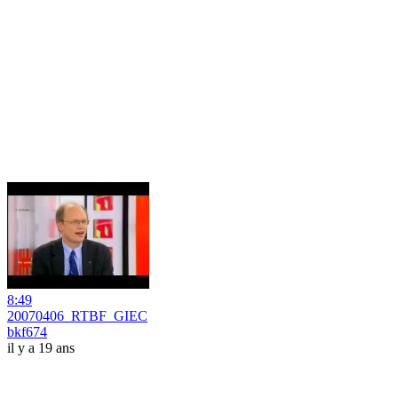
8:49
20070406_RTBF_GIEC
bkf674
il y a 19 ans