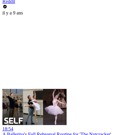
Reddit
il y a 9 ans
18:54
A Ballerina's Full Rehearsal Routine for 'The Nutcracker'