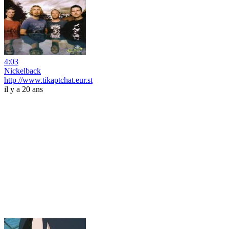
4:03
Nickelback
http //www.tikaptchat.eur.st
il y a 20 ans