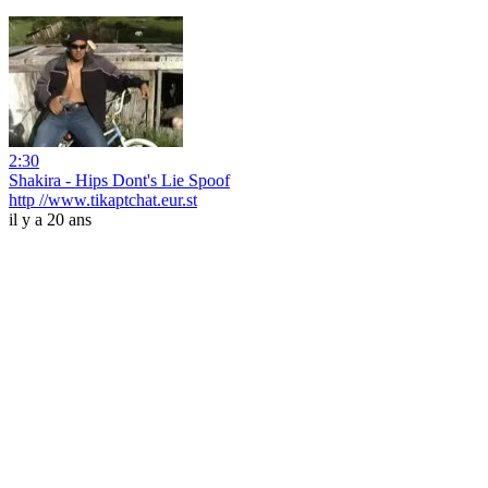
2:30
Shakira - Hips Dont's Lie Spoof
http //www.tikaptchat.eur.st
il y a 20 ans