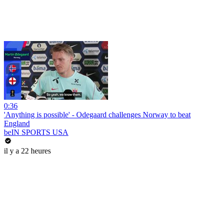
0:36
'Anything is possible' - Odegaard challenges Norway to beat
England
beIN SPORTS USA
il y a 22 heures