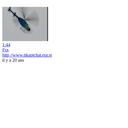
1:44
Fsx
http //www.tikaptchat.eur.st
il y a 20 ans