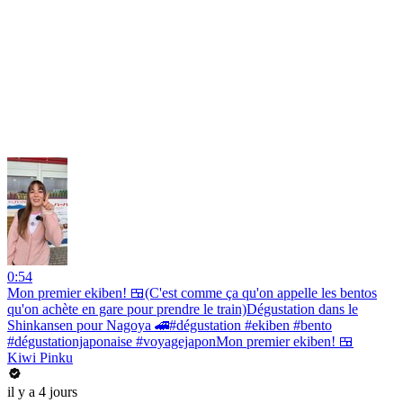
0:54
Mon premier ekiben! 🍱(C'est comme ça qu'on appelle les bentos
qu'on achète en gare pour prendre le train)Dégustation dans le
Shinkansen pour Nagoya 🚄#dégustation #ekiben #bento
#dégustationjaponaise #voyagejaponMon premier ekiben! 🍱
Kiwi Pinku
il y a 4 jours