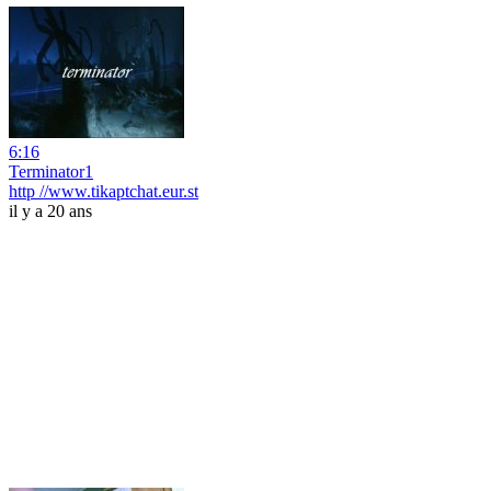
6:16
Terminator1
http //www.tikaptchat.eur.st
il y a 20 ans