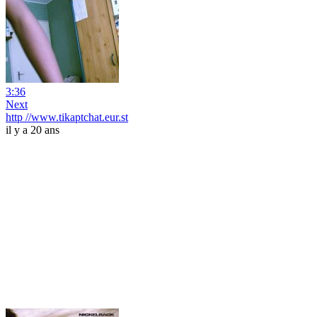
3:36
Next
http //www.tikaptchat.eur.st
il y a 20 ans