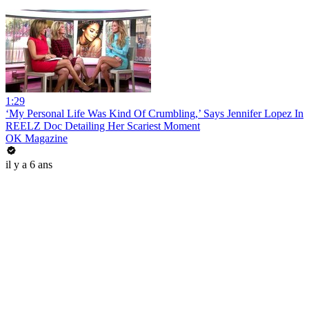
1:29
‘My Personal Life Was Kind Of Crumbling,’ Says Jennifer Lopez In
REELZ Doc Detailing Her Scariest Moment
OK Magazine
il y a 6 ans