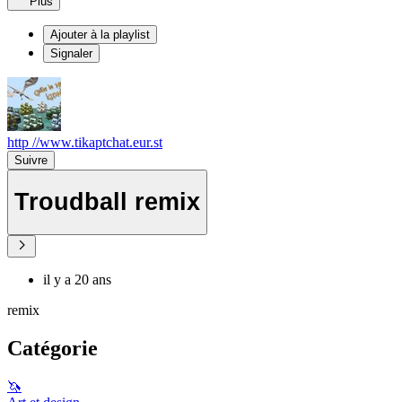
Plus
Ajouter à la playlist
Signaler
http //www.tikaptchat.eur.st
Suivre
Troudball remix
il y a 20 ans
remix
Catégorie
🦄