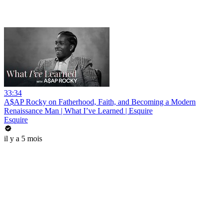
33:34
A$AP Rocky on Fatherhood, Faith, and Becoming a Modern
Renaissance Man | What I’ve Learned | Esquire
Esquire
il y a 5 mois