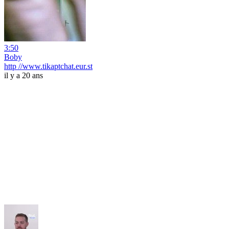
3:50
Boby
http //www.tikaptchat.eur.st
il y a 20 ans