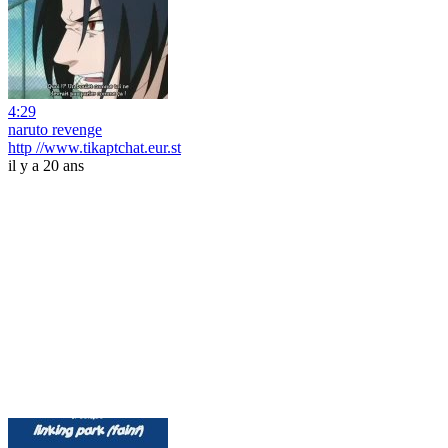
4:29
naruto revenge
http //www.tikaptchat.eur.st
il y a 20 ans