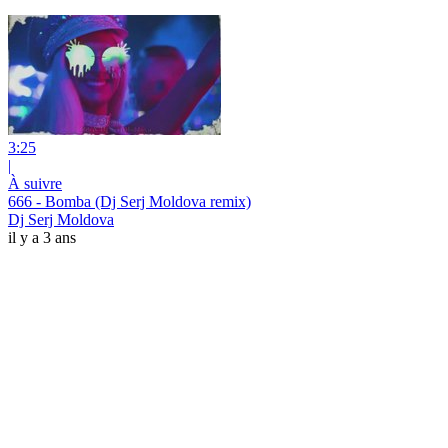
3:25
|
À suivre
666 - Bomba (Dj Serj Moldova remix)
Dj Serj Moldova
il y a 3 ans