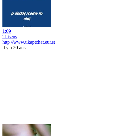
1:09
Titisens
http //www.tikaptchat.eur.st
il y a 20 ans