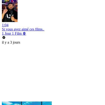
1:04
Si vous avez aimé ces films..
1 Jour 1 Film 🍿
il y a 3 jours