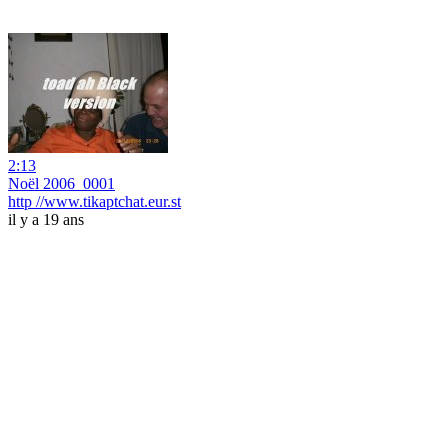
2:13
Noël 2006_0001
http //www.tikaptchat.eur.st
il y a 19 ans