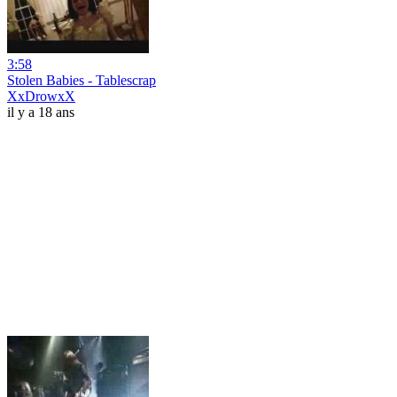
3:58
Stolen Babies - Tablescrap
XxDrowxX
il y a 18 ans