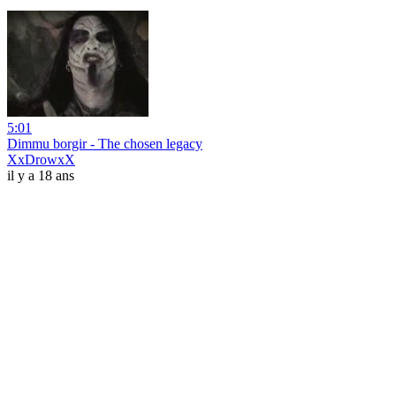
5:01
Dimmu borgir - The chosen legacy
XxDrowxX
il y a 18 ans