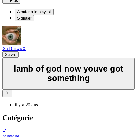
Plus
Ajouter à la playlist
Signaler
XxDrowxX
Suivre
lamb of god now youve got
something
il y a 20 ans
Catégorie
🎵
Musique