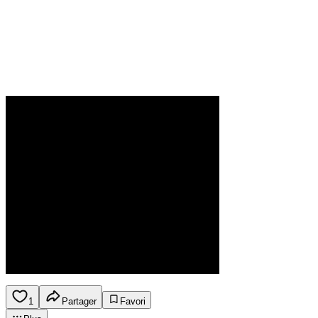
1
Partager
Favori