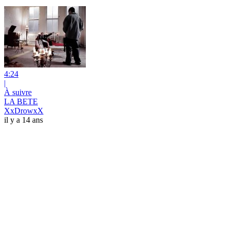
4:24
|
À suivre
LA BETE
XxDrowxX
il y a 14 ans