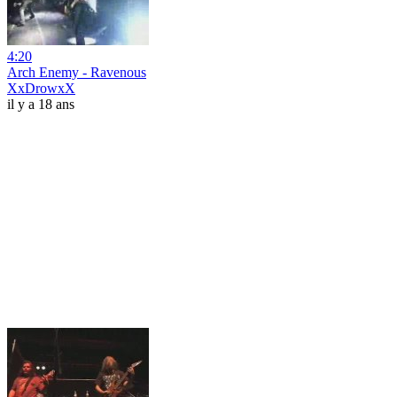
4:20
Arch Enemy - Ravenous
XxDrowxX
il y a 18 ans