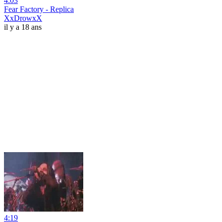
4:03
Fear Factory - Replica
XxDrowxX
il y a 18 ans
4:19