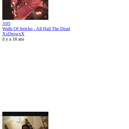
3:05
Walls Of Jericho - All Hail The Dead
XxDrowxX
il y a 18 ans