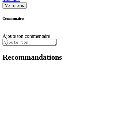
Voir moins
Commentaires
Ajoute ton commentaire
Recommandations