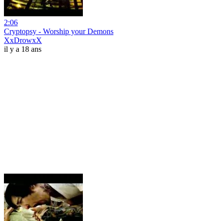
2:06
Cryptopsy - Worship your Demons
XxDrowxX
il y a 18 ans