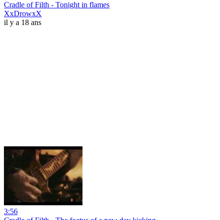
Cradle of Filth - Tonight in flames
XxDrowxX
il y a 18 ans
3:56