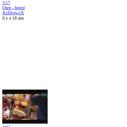
3:17
Otep - breed
XxDrowxX
il y a 18 ans