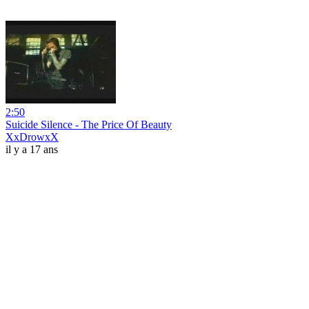
2:50
Suicide Silence - The Price Of Beauty
XxDrowxX
il y a 17 ans