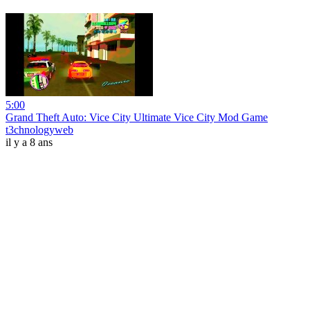
5:00
Grand Theft Auto: Vice City Ultimate Vice City Mod Game
t3chnologyweb
il y a 8 ans