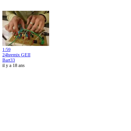
1:59
24hremix GEII
Bart33
il y a 18 ans