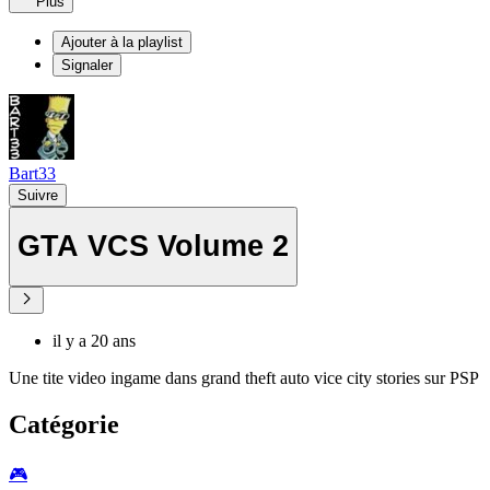
Plus
Ajouter à la playlist
Signaler
Bart33
Suivre
GTA VCS Volume 2
il y a 20 ans
Une tite video ingame dans grand theft auto vice city stories sur PSP
Catégorie
🎮️