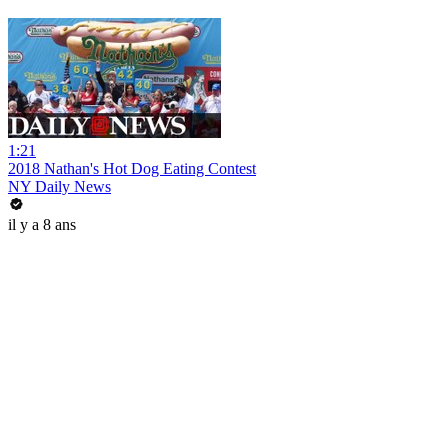
1:21
2018 Nathan's Hot Dog Eating Contest
NY Daily News
il y a 8 ans