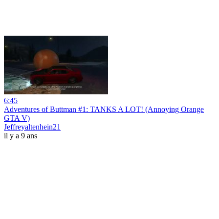
6:45
Adventures of Buttman #1: TANKS A LOT! (Annoying Orange
GTA V)
Jeffreyaltenhein21
il y a 9 ans