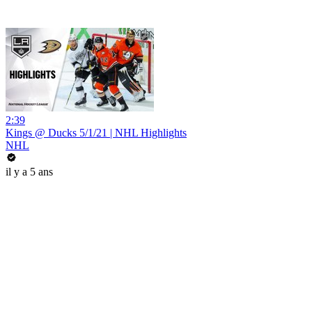
2:39
Kings @ Ducks 5/1/21 | NHL Highlights
NHL
il y a 5 ans