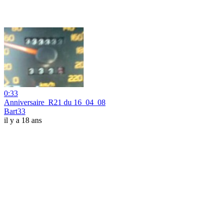
0:33
Anniversaire_R21 du 16_04_08
Bart33
il y a 18 ans