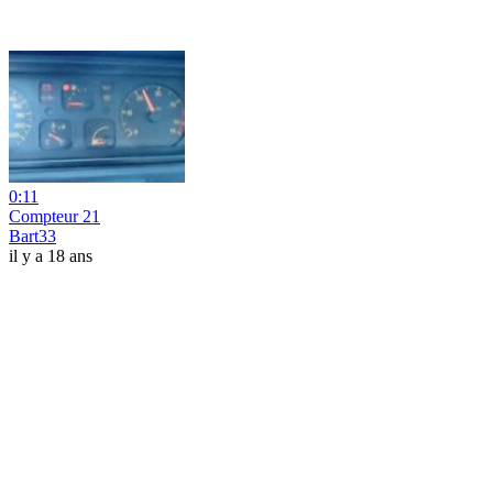
0:11
Compteur 21
Bart33
il y a 18 ans