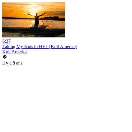
6:37
Taking My Kids to HEL [Kult America]
Kult America
il y a 8 ans