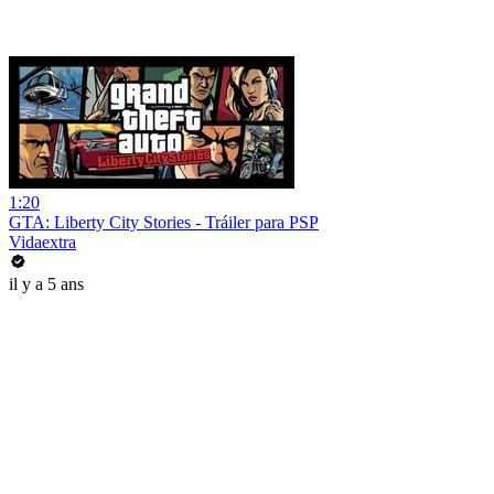
1:20
GTA: Liberty City Stories - Tráiler para PSP
Vidaextra
il y a 5 ans