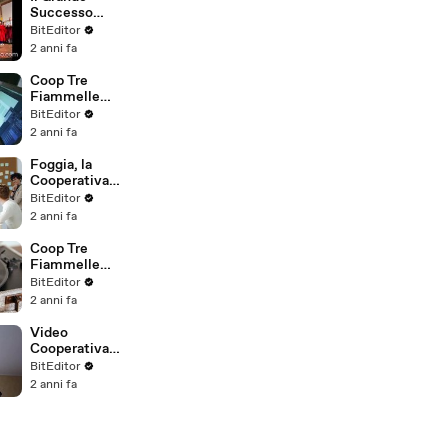
Successo
dell'Universit
BitEditor
à Popolare
2 anni fa
degli Studi di
Milano
Coop Tre
Fiammelle
Foggia
BitEditor
2 anni fa
Foggia, la
Cooperativa
Tre
BitEditor
Fiammelle
2 anni fa
Coop Tre
Fiammelle
Roma FG -
BitEditor
Foggia
2 anni fa
Video
Cooperativa
Tre
BitEditor
Fiammelle
2 anni fa
(Coop Tre
Fiammelle FG
Foggia)