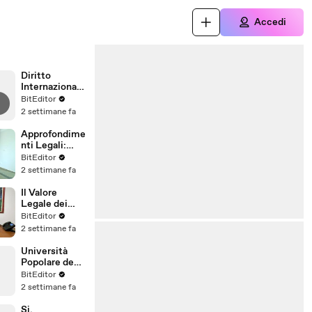
Accedi
Diritto
Internazionale
: Università
BitEditor
Popolare degli
2 settimane fa
Studi di
Milano
Approfondime
nti Legali:
Università
BitEditor
Popolare degli
2 settimane fa
Studi di
Milano
Il Valore
Legale dei
Titoli
BitEditor
dell'Universit
2 settimane fa
à Popolare
degli Studi di
Università
Milano
Popolare degli
Studi di
BitEditor
Milano:
2 settimane fa
Riconoscime
nto Titoli
Si,