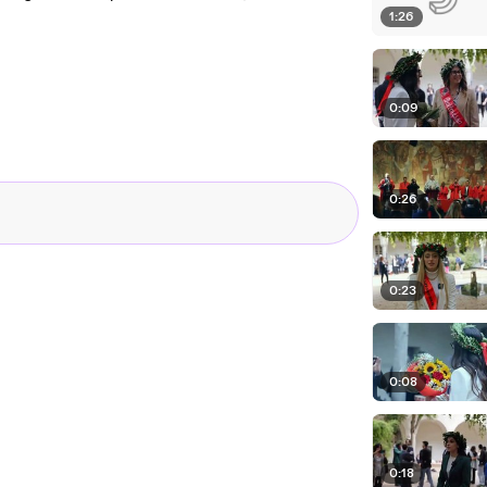
1:26
0:09
0:26
0:23
0:08
0:18