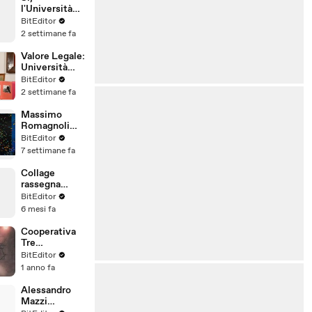
Legali
l'Università
Popolare degli
BitEditor
Studi di
2 settimane fa
Milano è
riconosciuta
Valore Legale:
in Italia
Università
Popolare degli
BitEditor
Studi di
2 settimane fa
Milano
Massimo
Romagnoli
VIDEO
BitEditor
INTERVISTA
7 settimane fa
Alternativa
Popolare
Collage
Frankfurt
rassegna
Giugno 2026
DAVIDE
BitEditor
CORNALBA
6 mesi fa
AVVOCATO
LODI
Cooperativa
Tre
Fiammelle a
BitEditor
Foggia Web
1 anno fa
News
Alessandro
Mazzi