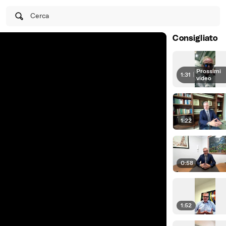
Cerca
Consigliato
Prossimi
1:31
|
video
1:22
0:58
1:52