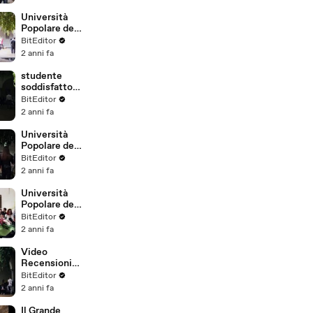
Università
Popolare degli
Studi di
BitEditor
Milano, un
2 anni fa
successo!
studente
soddisfatto
della sua
BitEditor
laurea
2 anni fa
Università
Popolare degli
Studi di
BitEditor
Milano
2 anni fa
Università
Popolare degli
studi di
BitEditor
milano VIDEO
2 anni fa
INTERVISTA
Video
Recensioni
Università
BitEditor
Popolare di
2 anni fa
Milano
Il Grande