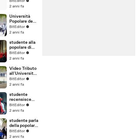
(Fincosit)
BitEditor
Rassegna
2 anni fa
Stampa
Università
Popolare degli
Studi di
BitEditor
Milano:
2 anni fa
opinioni e
recensioni in
studente alla
video
popolare di
Milano
BitEditor
(Università
2 anni fa
Telematica)
Video Tributo
all'Università
Popolare degli
BitEditor
Studi di
2 anni fa
Milano
studente
recensisce
l'Università
BitEditor
Popolare di
2 anni fa
Milano
studente parla
della popolare
di Milano
BitEditor
2 anni fa