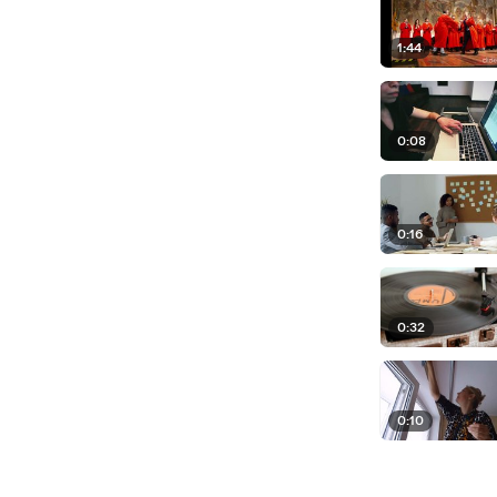
1:44
0:08
0:16
0:32
0:10