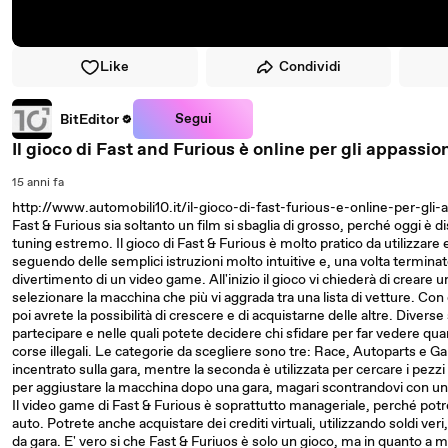
Like
Condividi
Segui
BitEditor
Il gioco di Fast and Furious è online per gli appassio
15 anni fa
http://www.automobili10.it/il-gioco-di-fast-furious-e-online-per-gli
Fast & Furious sia soltanto un film si sbaglia di grosso, perché oggi è d
tuning estremo. Il gioco di Fast & Furious è molto pratico da utilizzare e 
seguendo delle semplici istruzioni molto intuitive e, una volta termina
divertimento di un video game. All'inizio il gioco vi chiederà di crea
selezionare la macchina che più vi aggrada tra una lista di vetture. Con 
poi avrete la possibilità di crescere e di acquistarne delle altre. Diverse
partecipare e nelle quali potete decidere chi sfidare per far vedere qua
corse illegali. Le categorie da scegliere sono tre: Race, Autoparts e Ga
incentrato sulla gara, mentre la seconda è utilizzata per cercare i pezzi 
per aggiustare la macchina dopo una gara, magari scontrandovi con un'a
Il video game di Fast & Furious è soprattutto manageriale, perché potre
auto. Potrete anche acquistare dei crediti virtuali, utilizzando soldi veri
da gara. E' vero si che Fast & Furiuos è solo un gioco, ma in quanto a 