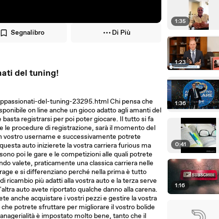
1:35
Segnalibro
Di Più
1:23
nati del tuning!
-appassionati-del-tuning-23295.html Chi pensa che
1:36
isponibile on line anche un gioco adatto agli amanti del
basta registrarsi per poi poter giocare. Il tutto si fa
te le procedure di registrazione, sarà il momento del
re un vostro username e successivamente potrete
0:41
questa auto inizierete la vostra carriera furious ma
 sono poi le gare e le competizioni alle quali potrete
ndo valete, praticamente una classica carriera nelle
rage e si differenziano perché nella prima è tutto
di ricambio più adatti alla vostra auto e la terza serve
1:16
ltra auto avete riportato qualche danno alla carena.
te anche acquistare i vostri pezzi e gestire la vostra
, che potrete sfruttare per migliorare il vostro bolide
managerialità è impostato molto bene, tanto che il