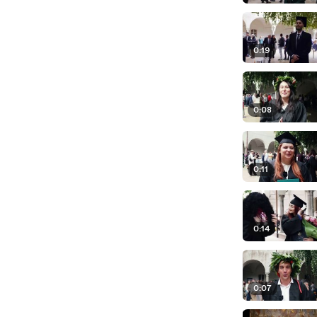
0:19
0:08
0:11
0:14
0:07