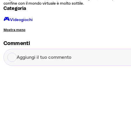
confine con il mondo virtuale è molto sottile.
Categoria
🎮️
Videogiochi
Mostra meno
Commenti
Aggiungi
il
tuo
commento