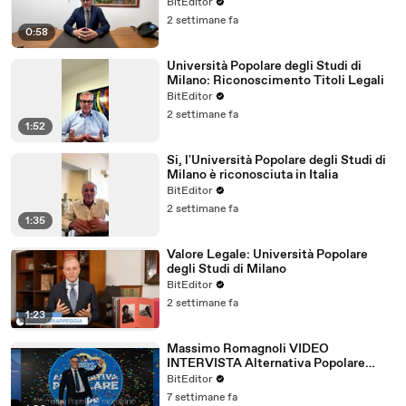
Milano
BitEditor
2 settimane fa
0:58
Università Popolare degli Studi di
Milano: Riconoscimento Titoli Legali
BitEditor
2 settimane fa
1:52
Si, l'Università Popolare degli Studi di
Milano è riconosciuta in Italia
BitEditor
2 settimane fa
1:35
Valore Legale: Università Popolare
degli Studi di Milano
BitEditor
2 settimane fa
1:23
Massimo Romagnoli VIDEO
INTERVISTA Alternativa Popolare
Frankfurt Giugno 2026
BitEditor
7 settimane fa