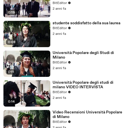
BitEditor
2 anni fa
0:19
studente soddisfatto della sua laurea
BitEditor
2 anni fa
0:08
Università Popolare degli Studi di
Milano
BitEditor
2 anni fa
0:11
Università Popolare degli studi di
milano VIDEO INTERVISTA
BitEditor
2 anni fa
0:14
Video Recensioni Università Popolare
di Milano
BitEditor
2 anni fa