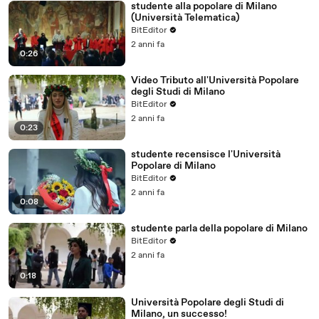
studente alla popolare di Milano
(Università Telematica)
BitEditor
2 anni fa
0:26
Video Tributo all'Università Popolare
degli Studi di Milano
BitEditor
2 anni fa
0:23
studente recensisce l'Università
Popolare di Milano
BitEditor
2 anni fa
0:08
studente parla della popolare di Milano
BitEditor
2 anni fa
0:18
Università Popolare degli Studi di
Milano, un successo!