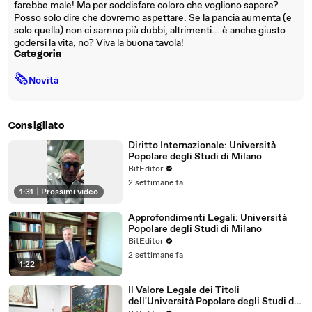
farebbe male! Ma per soddisfare coloro che vogliono sapere?
Posso solo dire che dovremo aspettare. Se la pancia aumenta (e
solo quella) non ci sarnno più dubbi, altrimenti... è anche giusto
godersi la vita, no? Viva la buona tavola!
Categoria
🗞
Novità
Consigliato
Diritto Internazionale: Università
Popolare degli Studi di Milano
BitEditor
2 settimane fa
1:31
|
Prossimi video
Approfondimenti Legali: Università
Popolare degli Studi di Milano
BitEditor
2 settimane fa
1:22
Il Valore Legale dei Titoli
dell'Università Popolare degli Studi di