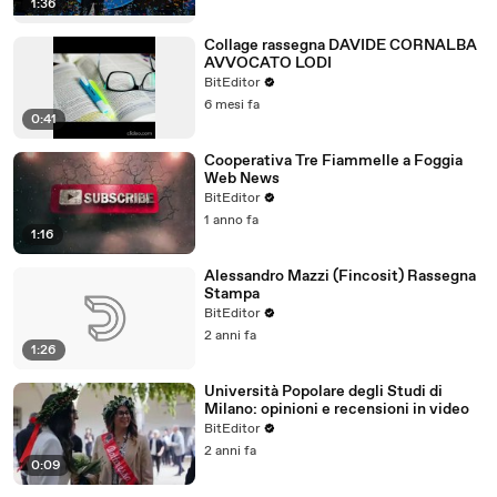
1:36
Collage rassegna DAVIDE CORNALBA
AVVOCATO LODI
BitEditor
6 mesi fa
0:41
Cooperativa Tre Fiammelle a Foggia
Web News
BitEditor
1 anno fa
1:16
Alessandro Mazzi (Fincosit) Rassegna
Stampa
BitEditor
2 anni fa
1:26
Università Popolare degli Studi di
Milano: opinioni e recensioni in video
BitEditor
2 anni fa
0:09