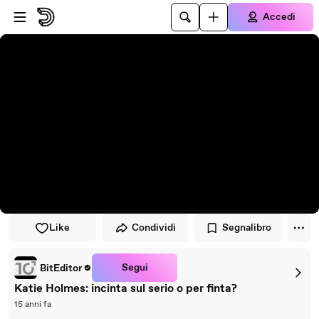
Vai al lettore
Passa al contenuto principale
Accedi
Like
Condividi
Segnalibro
Segui
BitEditor
Katie Holmes: incinta sul serio o per finta?
15 anni fa