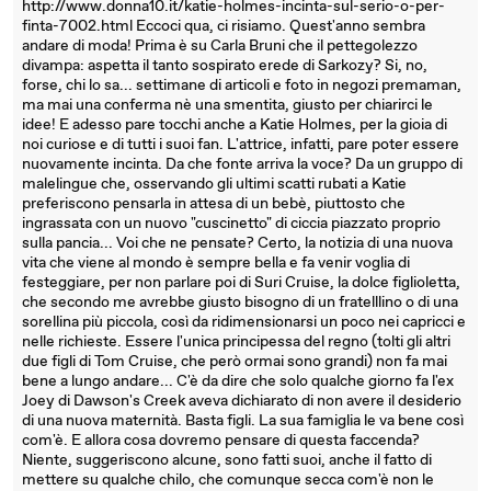
http://www.donna10.it/katie-holmes-incinta-sul-serio-o-per-
finta-7002.html Eccoci qua, ci risiamo. Quest'anno sembra
andare di moda! Prima è su Carla Bruni che il pettegolezzo
divampa: aspetta il tanto sospirato erede di Sarkozy? Si, no,
forse, chi lo sa... settimane di articoli e foto in negozi premaman,
ma mai una conferma nè una smentita, giusto per chiarirci le
idee! E adesso pare tocchi anche a Katie Holmes, per la gioia di
noi curiose e di tutti i suoi fan. L'attrice, infatti, pare poter essere
nuovamente incinta. Da che fonte arriva la voce? Da un gruppo di
malelingue che, osservando gli ultimi scatti rubati a Katie
preferiscono pensarla in attesa di un bebè, piuttosto che
ingrassata con un nuovo "cuscinetto" di ciccia piazzato proprio
sulla pancia... Voi che ne pensate? Certo, la notizia di una nuova
vita che viene al mondo è sempre bella e fa venir voglia di
festeggiare, per non parlare poi di Suri Cruise, la dolce figlioletta,
che secondo me avrebbe giusto bisogno di un fratelllino o di una
sorellina più piccola, così da ridimensionarsi un poco nei capricci e
nelle richieste. Essere l'unica principessa del regno (tolti gli altri
due figli di Tom Cruise, che però ormai sono grandi) non fa mai
bene a lungo andare... C'è da dire che solo qualche giorno fa l'ex
Joey di Dawson's Creek aveva dichiarato di non avere il desiderio
di una nuova maternità. Basta figli. La sua famiglia le va bene così
com'è. E allora cosa dovremo pensare di questa faccenda?
Niente, suggeriscono alcune, sono fatti suoi, anche il fatto di
mettere su qualche chilo, che comunque secca com'è non le