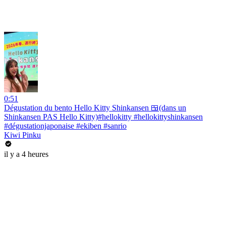
0:51
Dégustation du bento Hello Kitty Shinkansen 🍱(dans un
Shinkansen PAS Hello Kitty)#hellokitty #hellokittyshinkansen
#dégustationjaponaise #ekiben #sanrio
Kiwi Pinku
il y a 4 heures