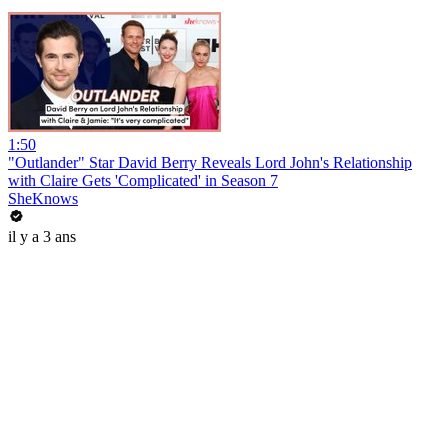
1:50
"Outlander" Star David Berry Reveals Lord John's Relationship
with Claire Gets 'Complicated' in Season 7
SheKnows
il y a 3 ans