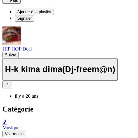
Plus
Ajouter à la playlist
Signaler
HIP HOP Deal
Suivre
H-k kima dima(Dj-freem@n)
il y a 20 ans
Catégorie
🎵
Musique
Voir moins