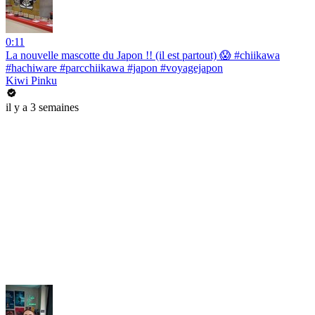
0:11
La nouvelle mascotte du Japon !! (il est partout) 😱 #chiikawa
#hachiware #parcchiikawa #japon #voyagejapon
Kiwi Pinku
il y a 3 semaines