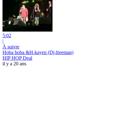
5:02
|
À suivre
Hoba hoba &H-kayen (Dj-freeman)
HIP HOP Deal
il y a 20 ans