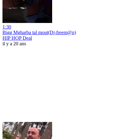
1:30
Bigg Mgharba tal mout(Dj-freem@n)
HIP HOP Deal
il y a 20 ans