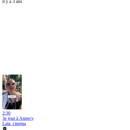
il y a 3 ans
2:30
3e jour à Annecy
Lala_cinema