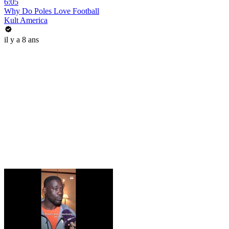
6:05
Why Do Poles Love Football
Kult America
il y a 8 ans