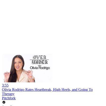
3:55
Olivia Rodrigo Rates Heartbreak, High Heels, and Going To
Therapy
Pitchfork