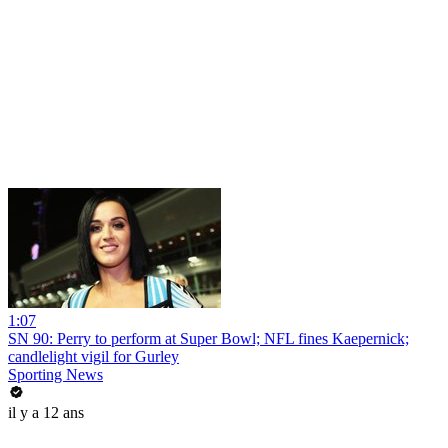
1:07
SN 90: Perry to perform at Super Bowl; NFL fines Kaepernick;
candlelight vigil for Gurley
Sporting News
il y a 12 ans