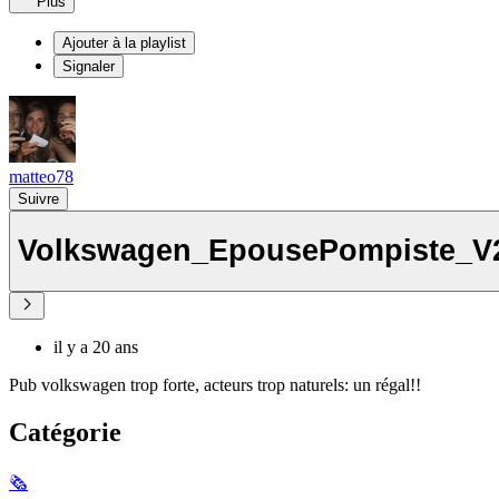
Plus
Ajouter à la playlist
Signaler
matteo78
Suivre
Volkswagen_EpousePompiste_V
il y a 20 ans
Pub volkswagen trop forte, acteurs trop naturels: un régal!!
Catégorie
🗞