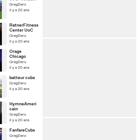
GregDero
il y a 20 ans
RatnerFitness
Center UoC
GregDero
il y a 20 ans
Orage
Chicago
GregDero
il y a 20 ans
batteur cubs
GregDero
il y a 20 ans
HymneAmeri
cain
GregDero
il y a 20 ans
FanfareCubs
GregDero