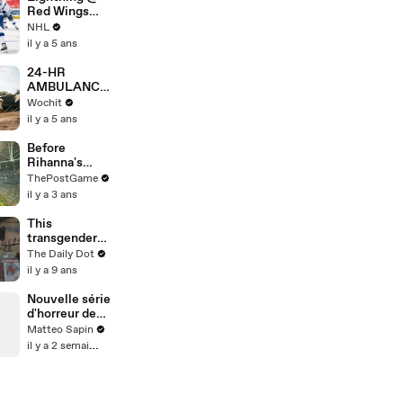
Red Wings
5/2/21 | NHL
NHL
Highlights
il y a 5 ans
24-HR
AMBULANCE
SERVICE
Wochit
FOR COWS
il y a 5 ans
Before
Rihanna's
Super Bowl
ThePostGame
LVII Halftime
il y a 3 ans
Show: Stage
Construction
This
Timelapse
transgender
comic book
The Daily Dot
author is
il y a 9 ans
ready to
publish as a
Nouvelle série
woman
d'horreur de
Netflix
Matteo Sapin
il y a 2 semaines