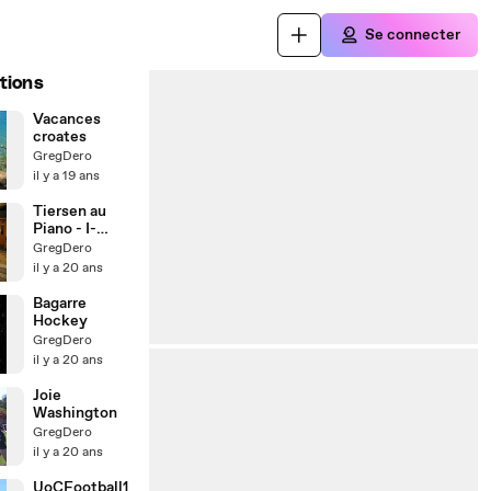
Se connecter
tions
Vacances
croates
GregDero
il y a 19 ans
Tiersen au
Piano - I-
House
GregDero
Chicago
il y a 20 ans
Bagarre
Hockey
GregDero
il y a 20 ans
Joie
Washington
GregDero
il y a 20 ans
UoCFootball1