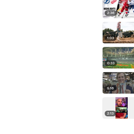
2:36
1:03
0:33
5:16
2:13