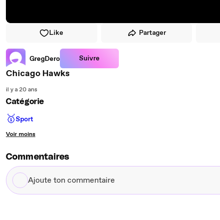
Like
Partager
Suivre
GregDero
Chicago Hawks
il y a 20 ans
Catégorie
🥇
Sport
Voir moins
Commentaires
Ajoute
ton
commentaire