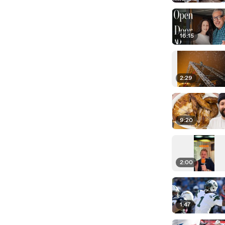
16:15
2:29
9:20
2:00
1:47