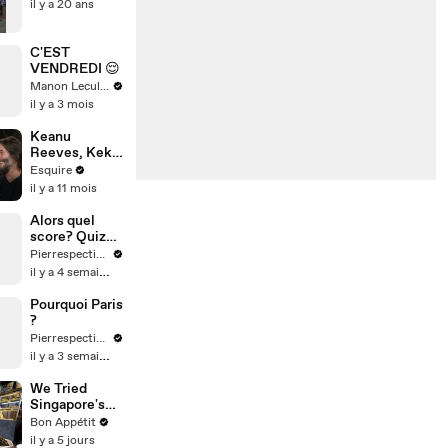
il y a 20 ans
C'EST
VENDREDI 😌
Manon Leculnu
il y a 3 mois
Keanu
Reeves, Keke
Palmer, Seth
Esquire
Rogen & Aziz
il y a 11 mois
Ansari Talk
'Good
Alors quel
Fortune' at
score? Quiz
Esquire’s
culture G
Pierrespectives
Table Read
il y a 4 semaines
Pourquoi Paris
?
Pierrespectives
il y a 3 semaines
We Tried
Singapore's
Legendary
Bon Appétit
Slow-Cooked
il y a 5 jours