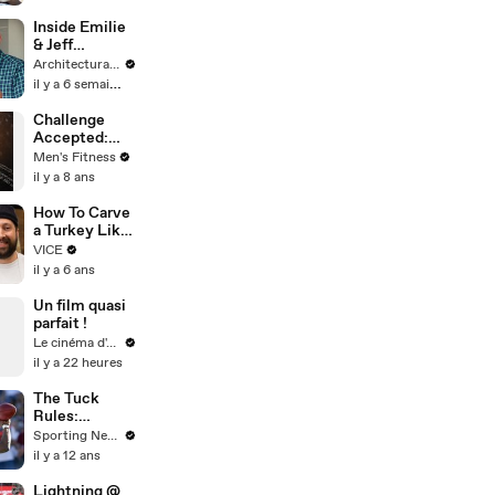
Beef
Inside Emilie
& Jeff
Goldblum's
Architectural Digest
Playful Guest
il y a 6 semaines
House
Challenge
Accepted:
Spartan Ultra
Men's Fitness
Iceland, Part 2
il y a 8 ans
How To Carve
a Turkey Like
A Pro
VICE
il y a 6 ans
Un film quasi
parfait !
Le cinéma d'Amaury
il y a 22 heures
The Tuck
Rules:
Sticking with
Sporting News
Geno Smith
il y a 12 ans
the right
move for Jets
Lightning @