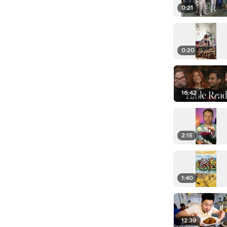
0:21
0:20
16:42
2:15
1:40
12:39