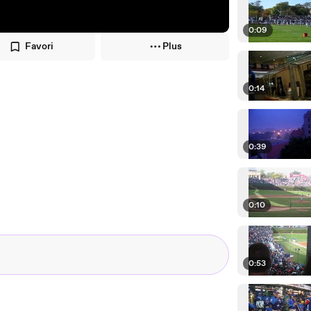
0:09
Favori
Plus
0:14
0:39
0:10
0:53