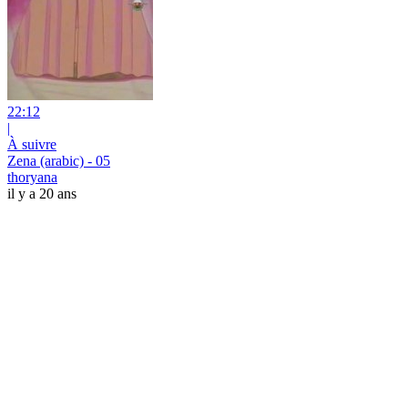
22:12
|
À suivre
Zena (arabic) - 05
thoryana
il y a 20 ans