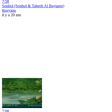
7:58
Sonbol (Sonbol & Tabeeb Al Baytaree)
thoryana
il y a 20 ans
7:08