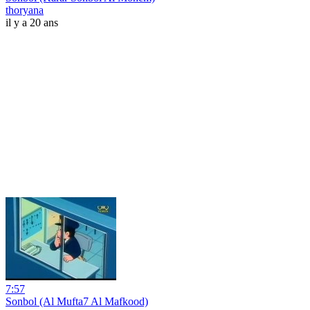
thoryana
il y a 20 ans
7:57
Sonbol (Al Mufta7 Al Mafkood)