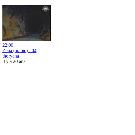
22:00
Zena (arabic) - 04
thoryana
il y a 20 ans