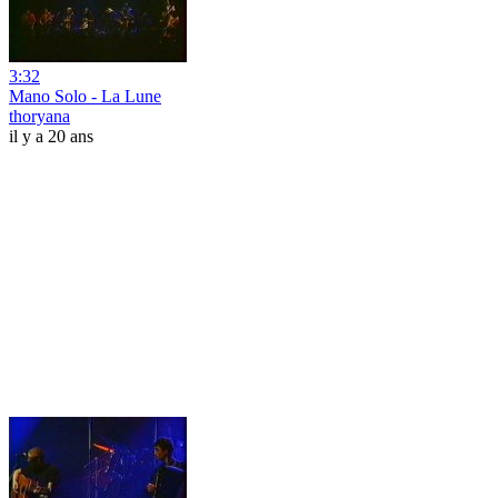
3:32
Mano Solo - La Lune
thoryana
il y a 20 ans