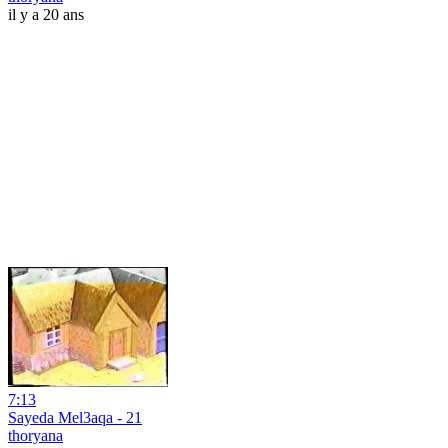
il y a 20 ans
7:13
Sayeda Mel3aqa - 21
thoryana