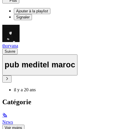
Plus
Ajouter à la playlist
Signaler
thoryana
Suivre
pub meditel maroc
il y a 20 ans
Catégorie
🗞
News
Voir moins