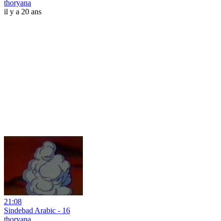
thoryana
il y a 20 ans
21:08
Sindebad Arabic - 16
thoryana