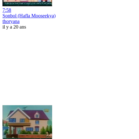
7:58
Sonbol (Hafla Mooseekya)
thoryana
il y a 20 ans