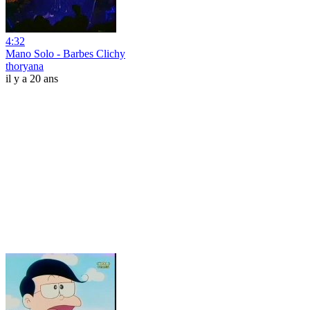
4:32
Mano Solo - Barbes Clichy
thoryana
il y a 20 ans