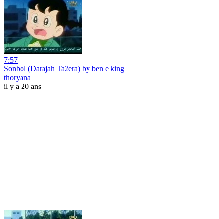
7:57
Sonbol (Darajah Ta2era) by ben e king
thoryana
il y a 20 ans