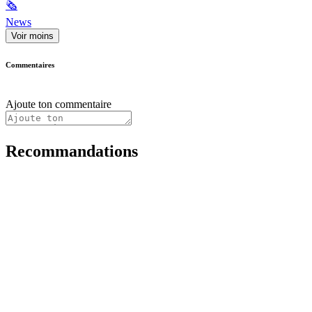
🗞
News
Voir moins
Commentaires
Ajoute ton commentaire
Recommandations