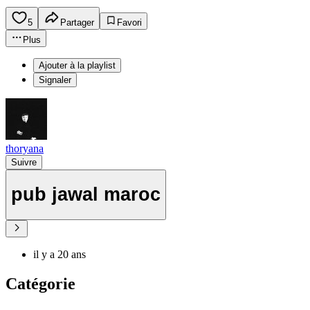
5
Partager
Favori
Plus
Ajouter à la playlist
Signaler
thoryana
Suivre
pub jawal maroc
il y a 20 ans
Catégorie