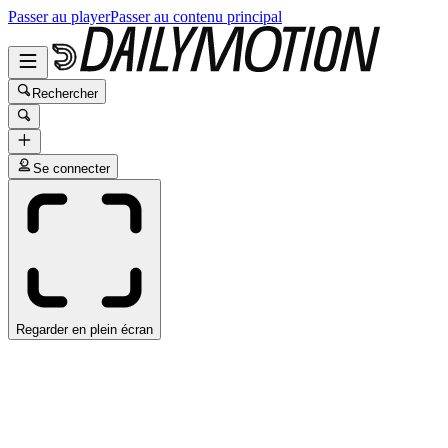
Passer au player
Passer au contenu principal
Rechercher
Se connecter
Regarder en plein écran