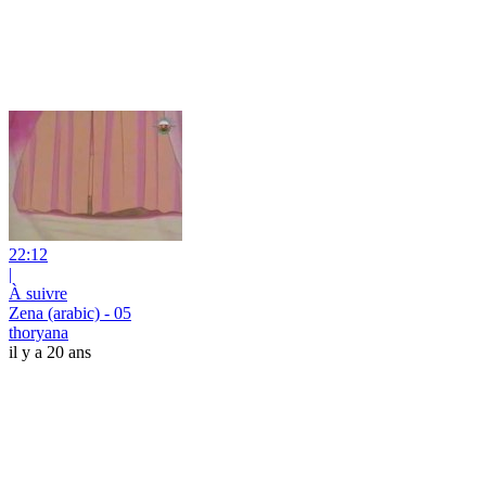
22:12
|
À suivre
Zena (arabic) - 05
thoryana
il y a 20 ans