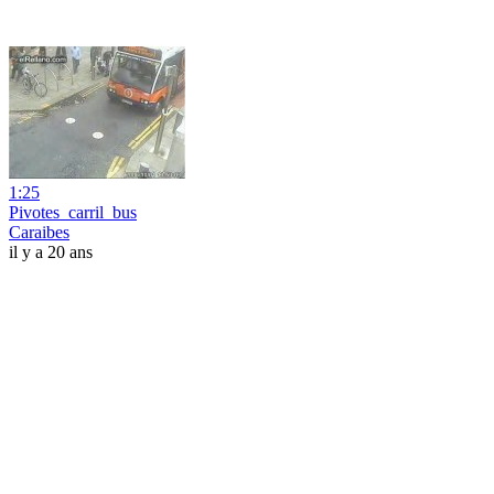
1:25
Pivotes_carril_bus
Caraibes
il y a 20 ans