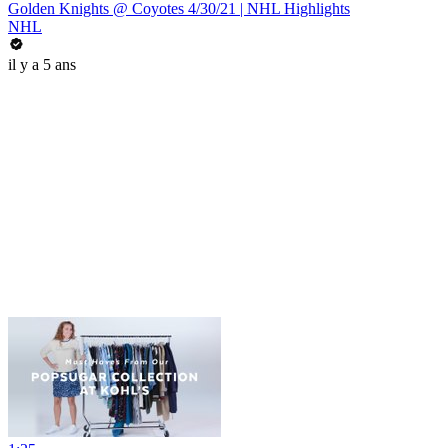
Golden Knights @ Coyotes 4/30/21 | NHL Highlights
NHL
il y a 5 ans