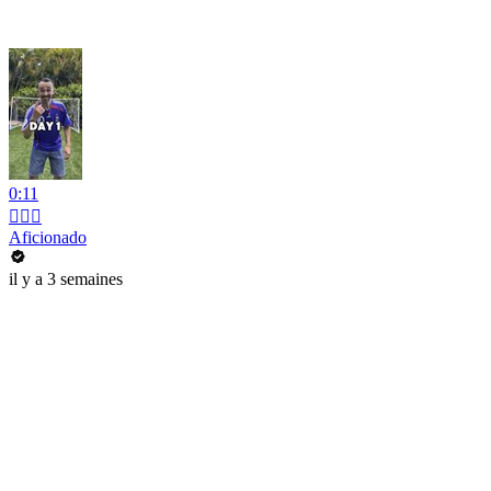
0:11
💇🏻‍♂️
Aficionado
il y a 3 semaines