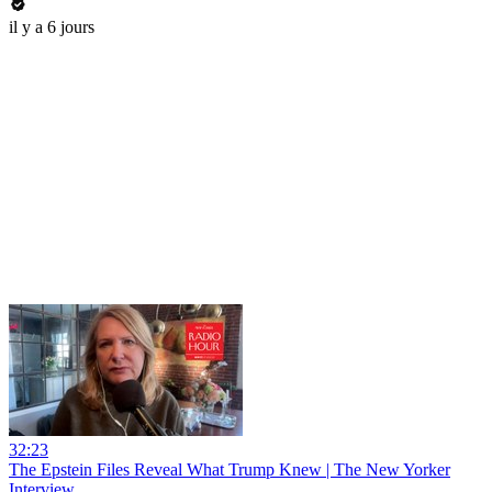
il y a 6 jours
32:23
The Epstein Files Reveal What Trump Knew | The New Yorker
Interview