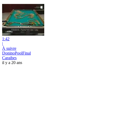
1:42
|
À suivre
DoninoPoolFinal
Caraibes
il y a 20 ans