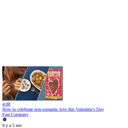
4:08
How to celebrate non-romantic love this Valentine's Day
Fast Company
il y a 5 ans