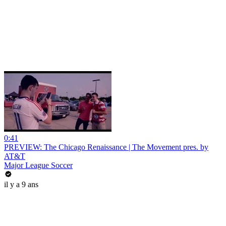
0:41
PREVIEW: The Chicago Renaissance | The Movement pres. by
AT&T
Major League Soccer
il y a 9 ans