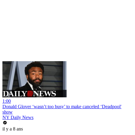
1:00
Donald Glover ‘wasn’t too busy’ to make canceled ‘Deadpool'
show
NY Daily News
il y a 8 ans