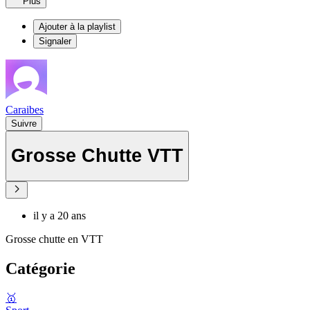
Plus
Ajouter à la playlist
Signaler
Caraibes
Suivre
Grosse Chutte VTT
il y a 20 ans
Grosse chutte en VTT
Catégorie
🥇