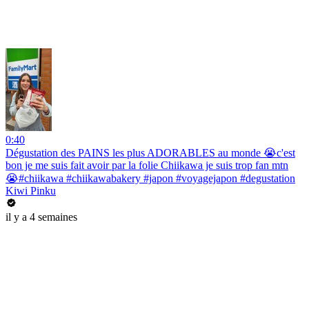
0:40
Dégustation des PAINS les plus ADORABLES au monde 😭c'est
bon je me suis fait avoir par la folie Chiikawa je suis trop fan mtn
😭#chiikawa #chiikawabakery #japon #voyagejapon #degustation
Kiwi Pinku
il y a 4 semaines