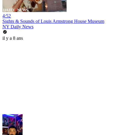
4:52
Sights & Sounds of Louis Armstrong House Museum
NY Daily News
il y a 8 ans