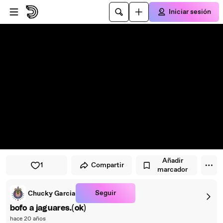
Saltar al reproductor
Saltar al contenido principal
Iniciar sesión
Añadir
1
Compartir
marcador
Seguir
Chucky Garcia
bofo a jaguares.(ok)
hace 20 años