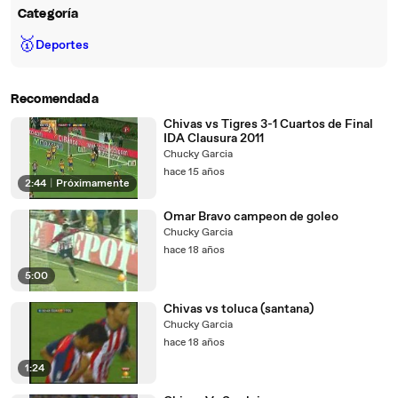
Categoría
🥇
Deportes
Recomendada
Chivas vs Tigres 3-1 Cuartos de Final
IDA Clausura 2011
Chucky Garcia
hace 15 años
2:44
|
Próximamente
Omar Bravo campeon de goleo
Chucky Garcia
hace 18 años
5:00
Chivas vs toluca (santana)
Chucky Garcia
hace 18 años
1:24