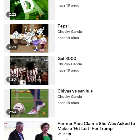
hace 19 años
2:22
Pepsi
Chucky Garcia
hace 19 años
0:31
Gol 3000
Chucky Garcia
hace 19 años
1:26
Chivas vs san luis
Chucky Garcia
hace 19 años
2:54
Former Aide Claims She Was Asked to
Make a ‘Hit List’ For Trump
Veuer