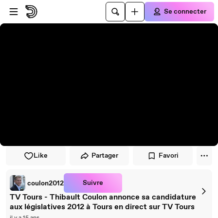
Passer au player
Passer au contenu principal
Se connecter
Like
Partager
Favori
Suivre
coulon2012
TV Tours - Thibault Coulon annonce sa candidature
aux législatives 2012 à Tours en direct sur TV Tours