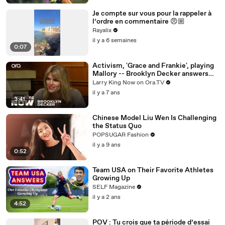
Je compte sur vous pour la rappeler à
l’ordre en commentaire 😠🏼
Rayalix
il y a 6 semaines
0:07
Activism, 'Grace and Frankie', playing
Mallory -- Brooklyn Decker answers
your social media questions
Larry King Now on Ora.TV
il y a 7 ans
3:41
Chinese Model Liu Wen Is Challenging
the Status Quo
POPSUGAR Fashion
il y a 9 ans
0:52
Team USA on Their Favorite Athletes
Growing Up
SELF Magazine
il y a 2 ans
4:52
POV : Tu crois que ta période d’essai