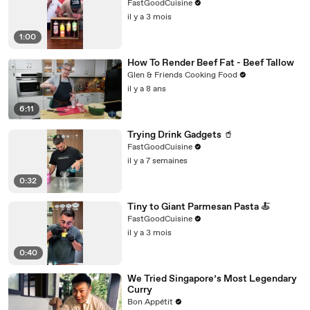
FastGoodCuisine
il y a 3 mois
1:00
How To Render Beef Fat - Beef Tallow
Glen & Friends Cooking Food
il y a 8 ans
6:11
Trying Drink Gadgets 🥤
FastGoodCuisine
il y a 7 semaines
0:32
Tiny to Giant Parmesan Pasta 🍝
FastGoodCuisine
il y a 3 mois
0:40
We Tried Singapore’s Most Legendary
Curry
Bon Appétit