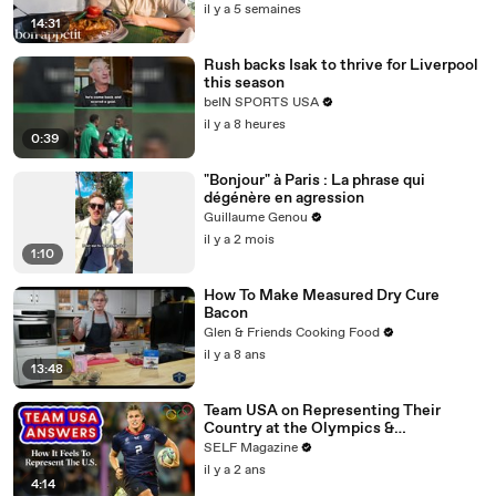
il y a 5 semaines
14:31
Rush backs Isak to thrive for Liverpool
this season
beIN SPORTS USA
il y a 8 heures
0:39
"Bonjour" à Paris : La phrase qui
dégénère en agression
Guillaume Genou
il y a 2 mois
1:10
How To Make Measured Dry Cure
Bacon
Glen & Friends Cooking Food
il y a 8 ans
13:48
Team USA on Representing Their
Country at the Olympics &
Paralympics
SELF Magazine
il y a 2 ans
4:14