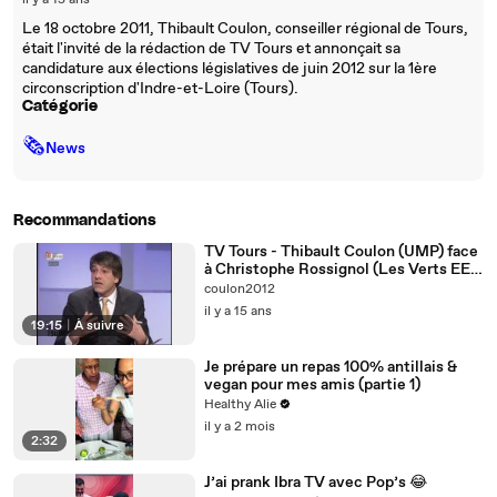
il y a 15 ans
Le 18 octobre 2011, Thibault Coulon, conseiller régional de Tours,
était l'invité de la rédaction de TV Tours et annonçait sa
candidature aux élections législatives de juin 2012 sur la 1ère
circonscription d'Indre-et-Loire (Tours).
Catégorie
🗞
News
Recommandations
TV Tours - Thibault Coulon (UMP) face
à Christophe Rossignol (Les Verts EE)
- Débat sur l'avenir du nucléaire
coulon2012
il y a 15 ans
19:15
|
À suivre
Je prépare un repas 100% antillais &
vegan pour mes amis (partie 1)
Healthy Alie
il y a 2 mois
2:32
J’ai prank Ibra TV avec Pop’s 😂