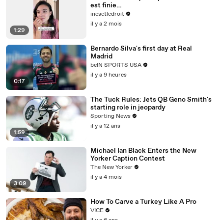
est finie…
inesetledroit
il y a 2 mois
1:29
Bernardo Silva's first day at Real
Madrid
beIN SPORTS USA
il y a 9 heures
0:17
The Tuck Rules: Jets QB Geno Smith's
starting role in jeopardy
Sporting News
il y a 12 ans
1:59
Michael Ian Black Enters the New
Yorker Caption Contest
The New Yorker
il y a 4 mois
3:09
How To Carve a Turkey Like A Pro
VICE