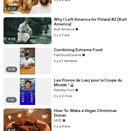
il y a 6 ans
9:20
Why I Left America for Poland #2 [Kult
America]
Kult America
il y a 7 ans
9:25
Combining Extreme Food
FastGoodCuisine
il y a 1 semaine
0:18
Les Pronos de Lasz pour la Coupe du
Monde ! 🔮
Planète Foot
il y a 2 mois
1:10
How-To: Make a Vegan Christmas
Dinner
VICE
il y a 6 ans
6:25