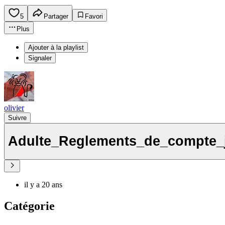
5
Partager
Favori
Plus
Ajouter à la playlist
Signaler
olivier
Suivre
Adulte_Reglements_de_compte_j
il y a 20 ans
Catégorie