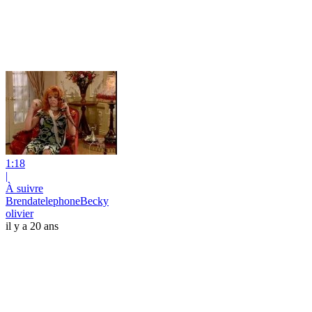
1:18
|
À suivre
BrendatelephoneBecky
olivier
il y a 20 ans