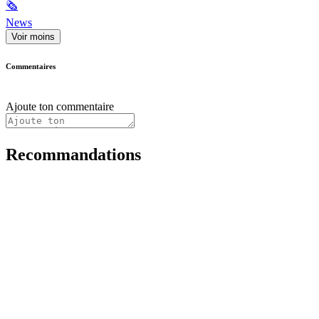
🗞
News
Voir moins
Commentaires
Ajoute ton commentaire
Recommandations