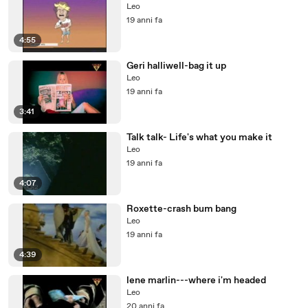
Leo
19 anni fa
4:55
Geri halliwell-bag it up
Leo
19 anni fa
3:41
Talk talk- Life's what you make it
Leo
19 anni fa
4:07
Roxette-crash bum bang
Leo
19 anni fa
4:39
lene marlin---where i'm headed
Leo
20 anni fa