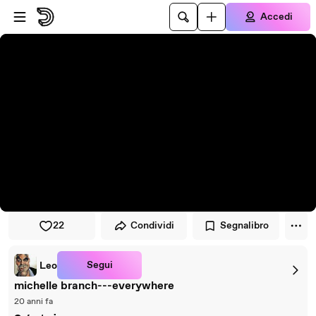
Vai al lettore
Passa al contenuto principale
Accedi
22
Condividi
Segnalibro
Segui
Leo
michelle branch---everywhere
20 anni fa