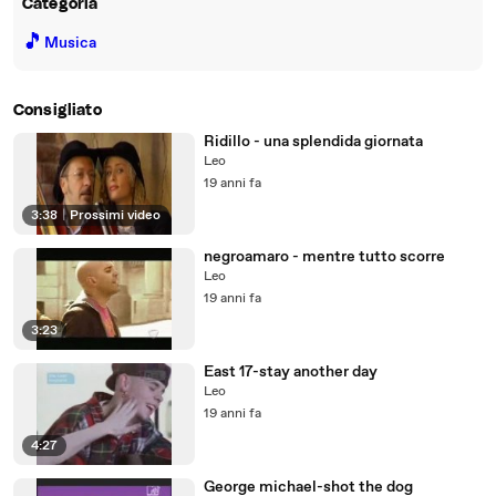
Categoria
🎵
Musica
Consigliato
Ridillo - una splendida giornata
Leo
19 anni fa
3:38
|
Prossimi video
negroamaro - mentre tutto scorre
Leo
19 anni fa
3:23
East 17-stay another day
Leo
19 anni fa
4:27
George michael-shot the dog