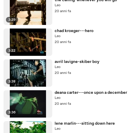
the calling-whenever you will go
Leo
20 anni fa
3:29
chad kroeger---hero
Leo
20 anni fa
3:22
avril lavigne-skiber boy
Leo
20 anni fa
3:38
deana carter---once upon a december
Leo
20 anni fa
3:36
lene marlin---sitting down here
Leo