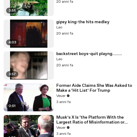
20 anni fa
3:55
gipsy king-the hits medley
Leo
20 anni fa
4:03
backstreet boys-quit playng........
Leo
20 anni fa
3:57
Former Aide Claims She Was Asked to
Make a ‘Hit List’ For Trump
Veuer
3 anni fa
0:51
Musk’s X Is ‘the Platform With the
Largest Ratio of Misinformation or
Disinformation’ Amongst All Social
Veuer
Media Platforms
3 anni fa