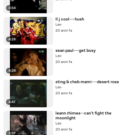
3:54
ll j cool---hush
Leo
20 anni fa
4:28
sean paul---get busy
Leo
20 anni fa
4:26
sting & cheb mami---desert rose
Leo
20 anni fa
4:47
leann rhimes--can't fight the
moonlight
Leo
20 anni fa
3:37