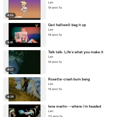
Leo
19 anni fa
4:55
Geri halliwell-bag it up
Leo
19 anni fa
3:41
Talk talk- Life's what you make it
Leo
19 anni fa
4:07
Roxette-crash bum bang
Leo
19 anni fa
4:39
lene marlin---where i'm headed
Leo
20 anni fa