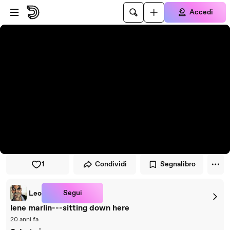
Vai al lettore
Passa al contenuto principale
Accedi
1
Condividi
Segnalibro
Segui
Leo
lene marlin---sitting down here
20 anni fa