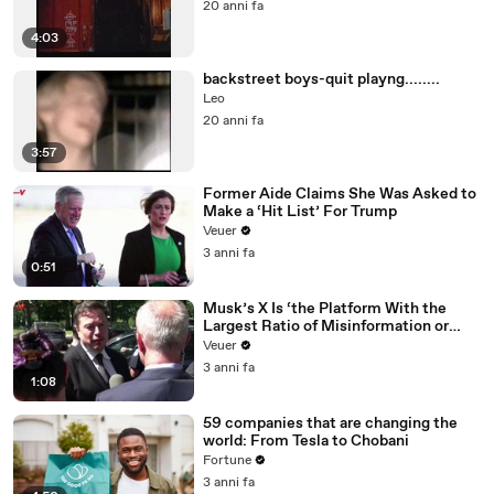
20 anni fa
4:03
backstreet boys-quit playng........
Leo
20 anni fa
3:57
Former Aide Claims She Was Asked to
Make a ‘Hit List’ For Trump
Veuer
3 anni fa
0:51
Musk’s X Is ‘the Platform With the
Largest Ratio of Misinformation or
Disinformation’ Amongst All Social
Veuer
Media Platforms
3 anni fa
1:08
59 companies that are changing the
world: From Tesla to Chobani
Fortune
3 anni fa