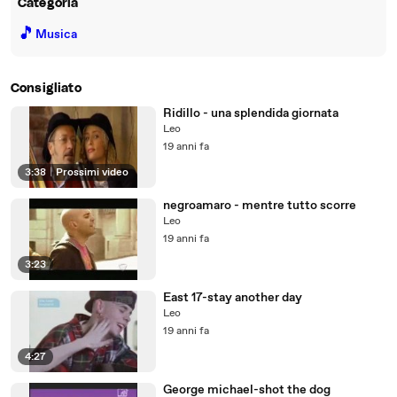
Categoria
🎵
Musica
Consigliato
Ridillo - una splendida giornata
Leo
19 anni fa
3:38
|
Prossimi video
negroamaro - mentre tutto scorre
Leo
19 anni fa
3:23
East 17-stay another day
Leo
19 anni fa
4:27
George michael-shot the dog