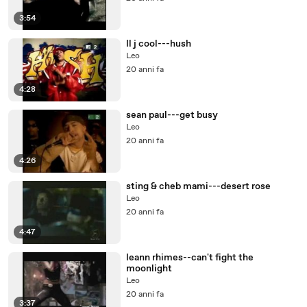
3:54
ll j cool---hush
Leo
20 anni fa
4:28
sean paul---get busy
Leo
20 anni fa
4:26
sting & cheb mami---desert rose
Leo
20 anni fa
4:47
leann rhimes--can't fight the
moonlight
Leo
20 anni fa
3:37