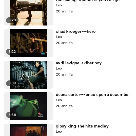
the calling-whenever you will go
Leo
20 anni fa
3:29
chad kroeger---hero
Leo
20 anni fa
3:22
avril lavigne-skiber boy
Leo
20 anni fa
3:38
deana carter---once upon a december
Leo
20 anni fa
3:36
gipsy king-the hits medley
Leo