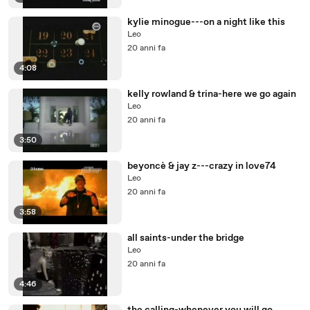
kylie minogue---on a night like this
Leo
20 anni fa
4:08
kelly rowland & trina-here we go again
Leo
20 anni fa
3:50
beyoncè & jay z---crazy in love74
Leo
20 anni fa
3:58
all saints-under the bridge
Leo
20 anni fa
4:46