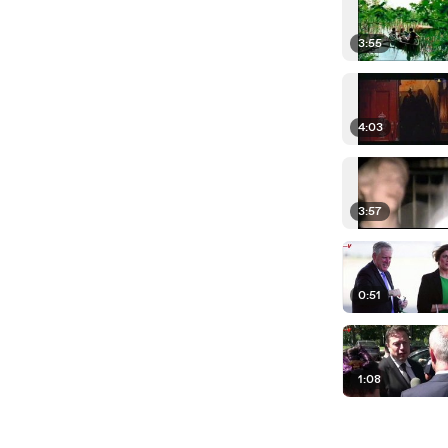
3:55
4:03
3:57
0:51
1:08