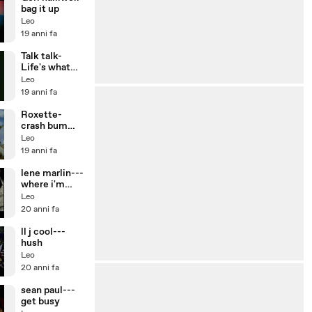
bag it up
Leo
19 anni fa
Talk talk-
Life's what
you make it
Leo
19 anni fa
Roxette-
crash bum
bang
Leo
19 anni fa
lene marlin---
where i'm
headed
Leo
20 anni fa
ll j cool---
hush
Leo
20 anni fa
sean paul---
get busy