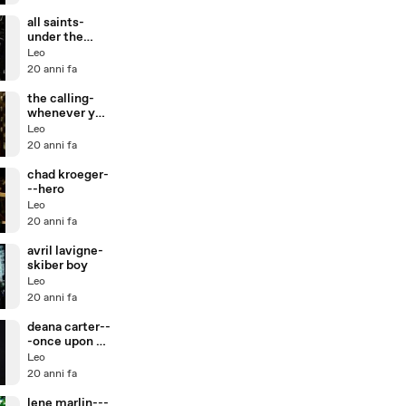
all saints-
under the
bridge
Leo
20 anni fa
the calling-
whenever you
will go
Leo
20 anni fa
chad kroeger-
--hero
Leo
20 anni fa
avril lavigne-
skiber boy
Leo
20 anni fa
deana carter--
-once upon a
december
Leo
20 anni fa
lene marlin---