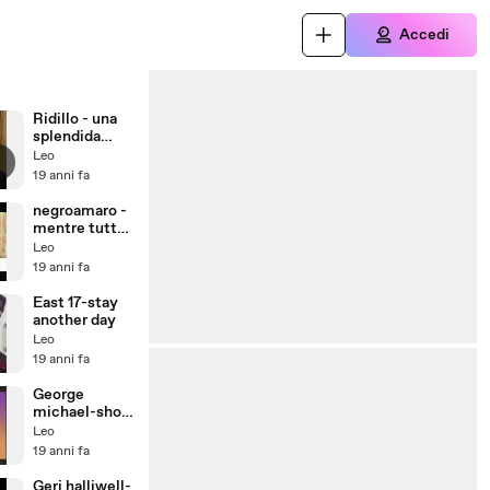
Accedi
Ridillo - una
splendida
giornata
Leo
19 anni fa
negroamaro -
mentre tutto
scorre
Leo
19 anni fa
East 17-stay
another day
Leo
19 anni fa
George
michael-shot
the dog
Leo
19 anni fa
Geri halliwell-