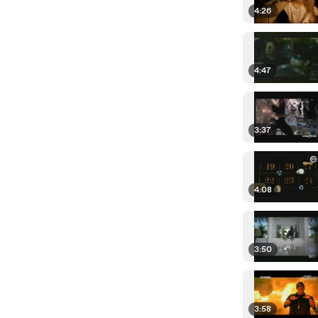
4:26
4:47
3:37
4:08
3:50
3:58