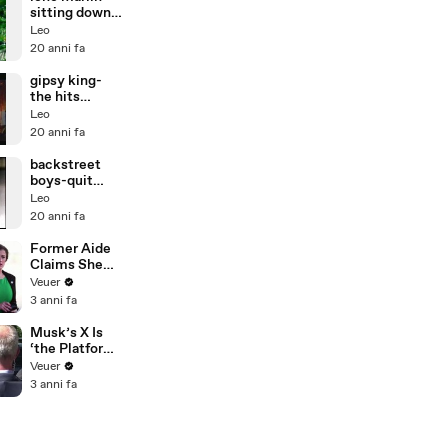
sitting down
here
Leo
20 anni fa
gipsy king-
the hits
medley
Leo
20 anni fa
backstreet
boys-quit
playng........
Leo
20 anni fa
Former Aide
Claims She
Was Asked to
Veuer
Make a ‘Hit
3 anni fa
List’ For
Trump
Musk’s X Is
‘the Platform
With the
Veuer
Largest Ratio
3 anni fa
of
Misinformatio
n or
Disinformatio