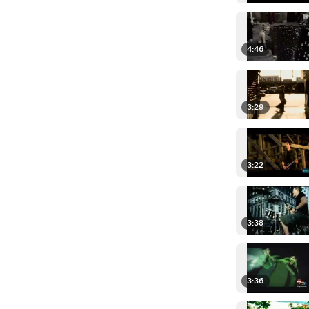
4:46
3:29
3:22
3:38
3:36