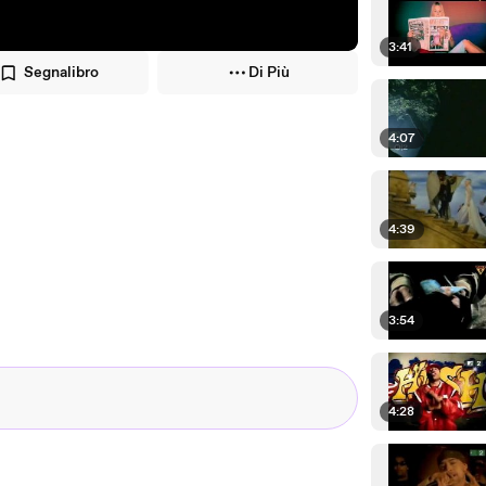
3:41
Segnalibro
Di Più
4:07
4:39
3:54
4:28