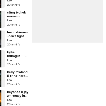
Leo
20 anni fa
sting & cheb
mami---
desert rose
Leo
20 anni fa
leann rhimes-
-can't fight
the moonlight
Leo
20 anni fa
kylie
minogue---on
a night like
Leo
this
20 anni fa
kelly rowland
& trina-here
we go again
Leo
20 anni fa
beyoncè & jay
z---crazy in
love74
Leo
20 anni fa