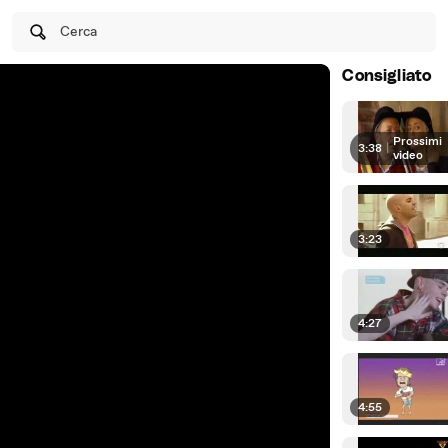
Cerca
Consigliato
Prossimi
3:38
|
video
3:23
4:27
4:55