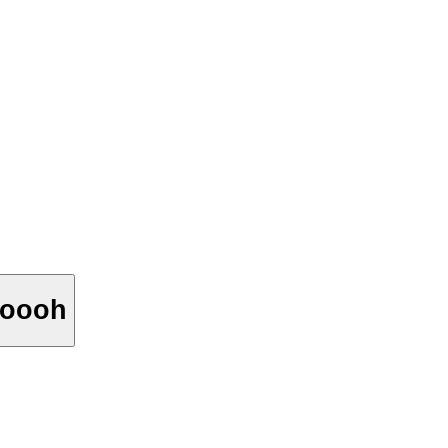
Ooooh